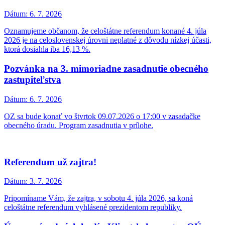
Dátum:
6. 7. 2026
Oznamujeme občanom, že celoštátne referendum konané 4. júla
2026 je na celoslovenskej úrovni neplatné z dôvodu nízkej účasti,
ktorá dosiahla iba 16,13 %.
Pozvánka na 3. mimoriadne zasadnutie obecného
zastupiteľstva
Dátum:
6. 7. 2026
OZ sa bude konať vo štvrtok 09.07.2026 o 17:00 v zasadačke
obecného úradu. Program zasadnutia v prílohe.
Referendum už zajtra!
Dátum:
3. 7. 2026
Pripomíname Vám, že zajtra, v sobotu 4. júla 2026, sa koná
celoštátne referendum vyhlásené prezidentom republiky.