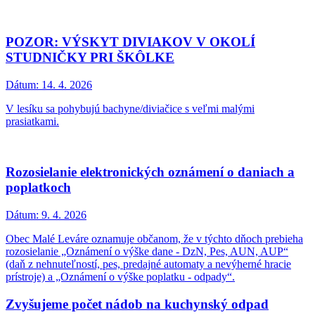
vodojemu
Dátum:
28. 4. 2026
Obec Malé Leváre oznamuje občanom plánovanú odstávku
obecného vodovodu, ktorá je nevyhnutná pre modernizáciu našej
siete vo štvrtok 30.4.2026 od 8:00 do 18:00.
Na Vašom názore záleží!
Dátum:
21. 4. 2026
Vážené občianky a občania,
Bratislavský samosprávny kraj zisťuje potreby obyvateľov v oblasti
sociálnych služieb,
máte preto jedinečnú príležitosť vyjadriť svoj názor a podeliť sa o
skúsenosti.
Jarné upratovanie obce
Dátum:
16. 4. 2026