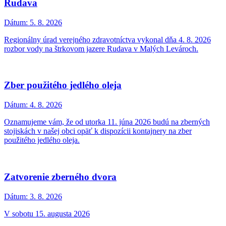
Rudava
Dátum:
5. 8. 2026
Regionálny úrad verejného zdravotníctva vykonal dňa 4. 8. 2026
rozbor vody na štrkovom jazere Rudava v Malých Levároch.
Zber použitého jedlého oleja
Dátum:
4. 8. 2026
Oznamujeme vám, že od utorka 11. júna 2026 budú na zberných
stojiskách v našej obci opäť k dispozícii kontajnery na zber
použitého jedlého oleja.
Zatvorenie zberného dvora
Dátum:
3. 8. 2026
V sobotu 15. augusta 2026