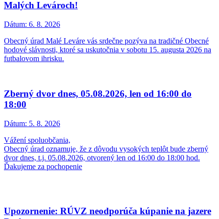
Malých Levároch!
Dátum:
6. 8. 2026
Obecný úrad Malé Leváre vás srdečne pozýva na tradičné Obecné
hodové slávnosti, ktoré sa uskutočnia v sobotu 15. augusta 2026 na
futbalovom ihrisku.
Zberný dvor dnes, 05.08.2026, len od 16:00 do
18:00
Dátum:
5. 8. 2026
Vážení spoluobčania,
Obecný úrad oznamuje, že z dôvodu vysokých teplôt bude zberný
dvor dnes, t.j. 05.08.2026, otvorený len od 16:00 do 18:00 hod.
Ďakujeme za pochopenie
Upozornenie: RÚVZ neodporúča kúpanie na jazere