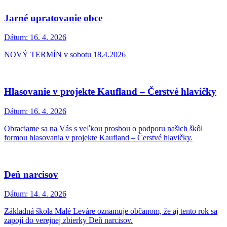
Výdaj identifikačných kariet na zberný dvor
Dátum:
4. 5. 2026
Obecný úrad Malé Leváre oznamuje občanom, že si môžu na
obecnom úrade vyzdvihnúť nové PVC kartičky, ktoré slúžia na
identifikáciu a vstup na miestny zberný dvor.
Oznam o zatvorení obecného úradu dňa 08. 05.
2026
Dátum:
4. 5. 2026
Obecný úrad Malé Leváre informuje občanov, že v piatok 8. mája
2026 bude úrad z technických príčin pre verejnosť zatvorený.
Odstávka vody z dôvodu pripájania nového