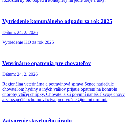
Vedúca pošty v Malých Levároch oznamuje zmenu otváracích
hodín.
Oznam o zbere papiera v ZŠ
Dátum:
18. 3. 2026
Zber papiera v základnej škole do 22.3.2026
Oznam o zápise do 1. ročníka
Dátum:
18. 3. 2026
Riaditeľka Základnej školy Malé Leváre, Mgr. Slavomíra Orlová,
oznamuje rodičom a budúcim prvákom termíny zápisu do 1.
ročníka.
Zmena otváracích hodín zberného dvora