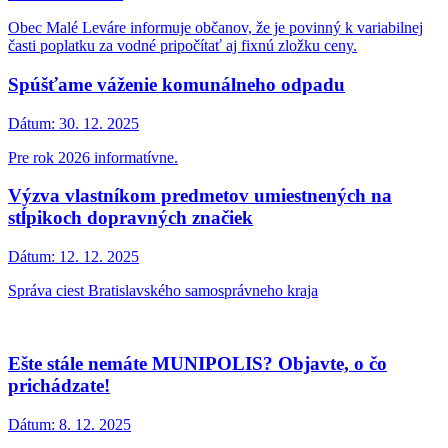
Úrad práce, sociálnych vecí a rodiny Malacky -
VOĽNÉ MIESTO
Dátum:
11. 2. 2026
IT TECHNIK
Voľné miesto opatrovateľky
Dátum:
21. 1. 2026
Obec Malé Leváre hľadá opatrovateľku do domácnosti pre
čiastočne mobilnú klientku. Práca je na dohodu o pracovnej činnosti
a vyžaduje odborné vzdelanie alebo akreditovaný kurz opatrovania.
Daňové priznanie
Dátum:
20. 1. 2026