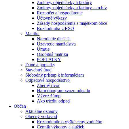
Zmluvy, objednávky a faktúry
Zmluvy, objednávky a faktúry - archív
Rozpočet a hospodárenie
Účtovné výkazy
Zásady hospodárenia s majetkom obce
Rozhodnutia URSO
Matrika
Narodenie dieťaťa
Uzavretie manželstva
Úmrtie
Osobitná matrika
POPLATKY
Dane a poplatky
Stavebný úrad
Slobodný prístup k informáciam
Odpadové hospodárstvo
Zberný dvor
Harmonogram zvozu odpadu
Vývoz žúmp
Ako triediť odpad
Občan
Aktuálne oznamy
Obecný vodovod
Rozhodnutie o výške ceny vodného
Cenník výkonov a služieb