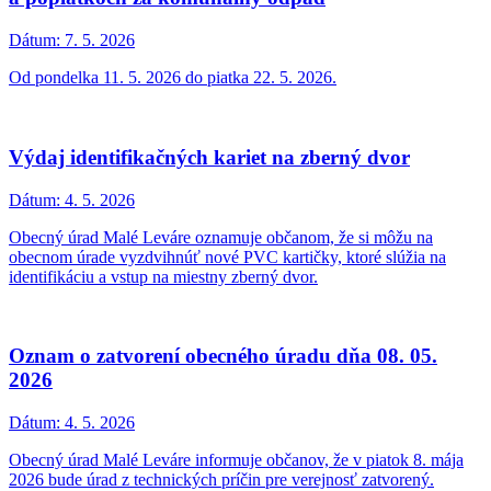
Dátum:
2. 6. 2026
V sobotu 6.6.2026 na futbalovom štadióne vo Veľkých Levároch
Prebieha technická skúška obecného rozhlasu
Dátum:
2. 6. 2026
V týchto chvíľach prebieha v našej obci technická skúška obecného
rozhlasu z dôvodu jeho opravy
Stavebný úrad 3.6.2026 - ZATVORENÝ
Dátum:
29. 5. 2026
Stavebný úrad v obci bude zatvorený v stredu 3. júna 2026.
Najbližšie bude otvorený v stredu 10. júna 2026.
Povinné očkovanie psov proti besnote