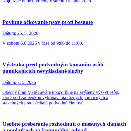
Prežite príjemný deň na Rudave v sobotu 18.7.2026.
Detská ambulancia pre deti od 0 do 19 rokov
Dátum:
4. 6. 2026
Od 1.7.2026 sa otvára na zdravotnom stredisku vo Veľkých
Levároch detská obvodná ambulancia pre deti od 0 do 19.rokov
života.
Uvítanie detí do života a oslava Dňa detí
Dátum:
2. 6. 2026
Obecný úrad Malé Leváre Vás a Vaše ratolesti srdečne pozýva na
slávnostné Uvítanie detí do života spojené s oslavou
Medzinárodného dňa detí.
LeváRUN