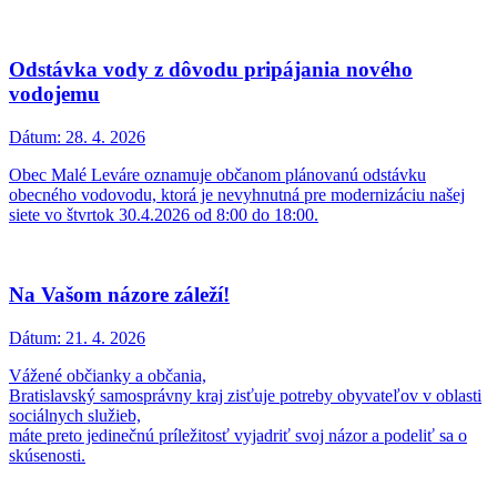
Dátum:
25. 5. 2026
V sobotu 6.6.2026 v čase od 9:00 do 11:00.
Výstraha pred podvodným konaním osôb
ponúkajúcich nevyžiadané služby
Dátum:
7. 5. 2026
Obecný úrad Malé Leváre upozorňuje na zvýšený výskyt osôb,
ktoré pod zámienkou vykonávania rôznych pomocných a
stavebných prác páchajú podvodnú činnosť.
Osobné preberanie rozhodnutí o miestnych daniach
a poplatkoch za komunálny odpad
Dátum:
7. 5. 2026
Od pondelka 11. 5. 2026 do piatka 22. 5. 2026.