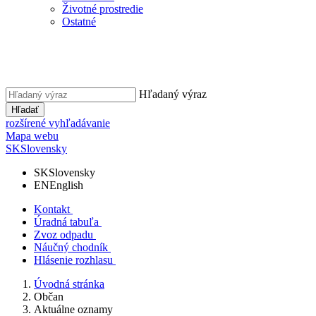
Životné prostredie
Ostatné
Hľadaný výraz
Hľadať
rozšírené vyhľadávanie
Mapa webu
SK
Slovensky
SK
Slovensky
EN
English
Kontakt
Úradná tabuľa
Zvoz odpadu
Náučný chodník
Hlásenie rozhlasu
Úvodná stránka
Občan
Aktuálne oznamy