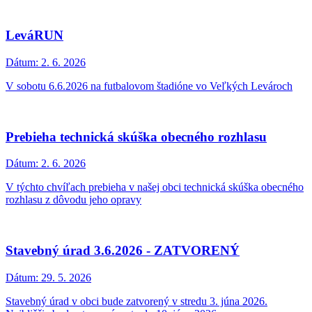
Dátum:
17. 6. 2026
V stredu 08.07.2026 od 7:30/8:00 do 13:30/14:30
Pozvánka na zasadnutie obecného zastupiteľstva
Dátum:
12. 6. 2026
OZ sa bude konať vo štvrtok 18.6.2026 o 17:00 v zasadačke
obecného úradu. Program zasadnutia v prílohe.
Pozvánka na Regio Pompa
Dátum:
11. 6. 2026
Podujatie sa uskutoční v dňoch 25.-26.6.2026 v Malackách
Pozvánka na hudobno-folklórny festival LETO NA
RUDAVE
Dátum:
8. 6. 2026