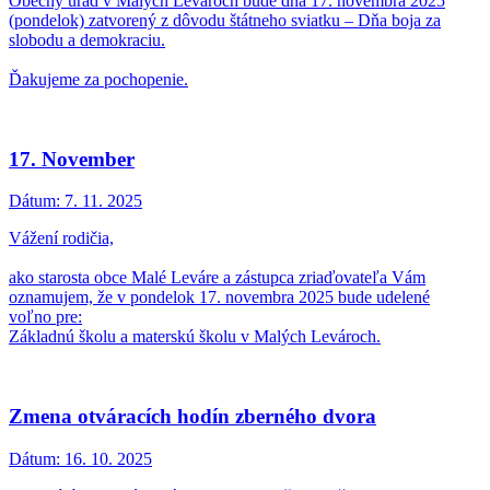
Spúšťame váženie komunálneho odpadu
Dátum:
30. 12. 2025
Pre rok 2026 informatívne.
Výzva vlastníkom predmetov umiestnených na
stĺpikoch dopravných značiek
Dátum:
12. 12. 2025
Správa ciest Bratislavského samosprávneho kraja
Ešte stále nemáte MUNIPOLIS? Objavte, o čo
prichádzate!
Dátum:
8. 12. 2025
Naša obec už aktívne využíva modernú komunikačnú platformu
MUNIPOLIS! Mnohí z vás už dostávajú dôležité správy priamo do
svojich telefónov, ale stále nám chýbate VY!