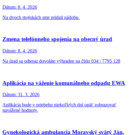
NOVÝ TERMÍN v sobotu 18.4.2026
Hlasovanie v projekte Kaufland – Čerstvé hlavičky
Dátum:
16. 4. 2026
Obraciame sa na Vás s veľkou prosbou o podporu našich škôl
formou hlasovania v projekte Kaufland – Čerstvé hlavičky.
Deň narcisov
Dátum:
14. 4. 2026
Základná škola Malé Leváre oznamuje občanom, že aj tento rok sa
zapojí do verejnej zbierky Deň narcisov.
POZOR: VÝSKYT DIVIAKOV V OKOLÍ