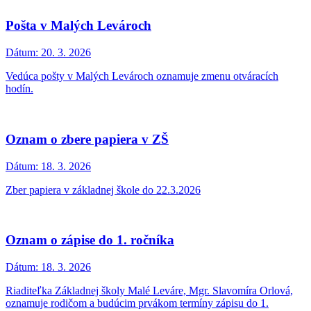
Zmena telefónneho spojenia na obecný úrad
Dátum:
8. 4. 2026
Na úrad sa odteraz dovoláte výhradne na číslo 034 / 7795 128
Aplikácia na váženie komunálneho odpadu EWA
Dátum:
31. 3. 2026
Aplikácia bude v priebehu niekoľkých dní opäť zobrazovať
navážené hodnoty.
Gynekologická ambulancia Moravský svätý Ján,
MUDr. Valachová
Dátum:
30. 3. 2026