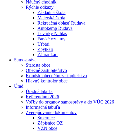
Náučný chodník
Rýchle odkazy
Základná škola
Materská škola
Rekreačná oblasť Rudava
Autokemp Rudava
Levárky Nahlas
Farské oznamy
Urbári
Zbytkári
Záhradkári
Samospráva
Starosta obce
Obecné zastupiteľstvo
Komisie obecného zastupiteľstva
Hlavný kontrolór obce
Úrad
Úradná tabuľa
Referendum 2026
Voľby do orgánov samosprávy a do VÚC 2026
Informačná tabuľa
Zverejňovanie dokumentov
Smernice
Zápisnice OZ
VZN obce