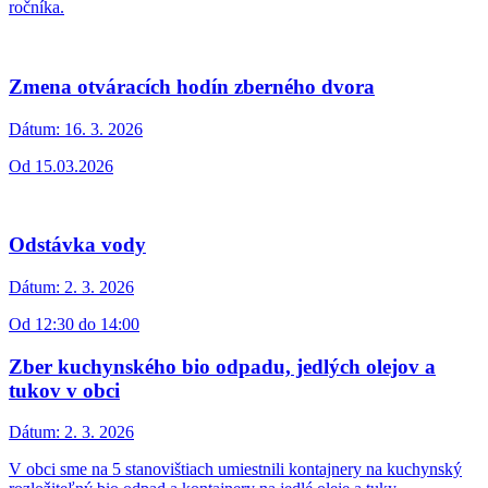
Vo štvrtok 2.4. 2026 a v pondelok 7.4.2026 neordinuje.
Pošta v Malých Levároch
Dátum:
30. 3. 2026
Vedúca pošta v Malých Levároch oznamuje zmenu otváracích
hodín.
Jarné upratovanie - PRESUNUTÉ
Dátum:
27. 3. 2026
Milí občania, z dôvodov nepriaznivej predpovede počasia sme sa
rozhodli plánované jarné upratovanie preložiť na mesiac apríl.
Pošta v Malých Levároch
Dátum:
20. 3. 2026