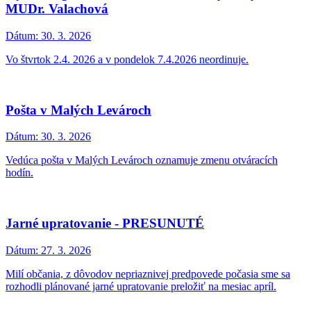
STUDNIČKY PRI ŠKÔLKE
Dátum:
14. 4. 2026
V lesíku sa pohybujú bachyne/diviačice s veľmi malými
prasiatkami.
Rozosielanie elektronických oznámení o daniach a
poplatkoch
Dátum:
9. 4. 2026
Obec Malé Leváre oznamuje občanom, že v týchto dňoch prebieha
rozosielanie „Oznámení o výške dane - DzN, Pes, AUN, AUP“
(daň z nehnuteľností, pes, predajné automaty a nevýherné hracie
prístroje) a „Oznámení o výške poplatku - odpady“.
Zvyšujeme počet nádob na kuchynský odpad
Dátum:
8. 4. 2026
Na dvoch stojiskách sme pridali nádobu.