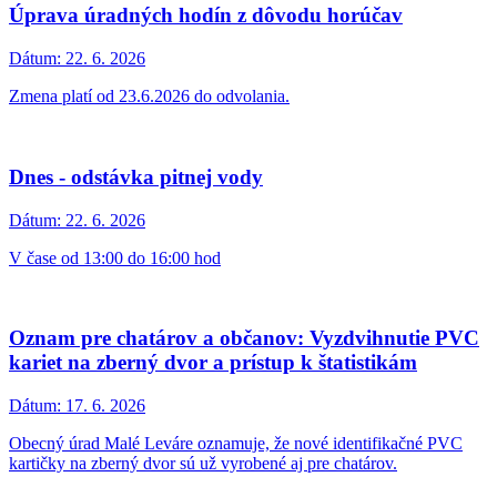
Habánsky hodový jarmok vo Veľkých Levároch
Dátum:
24. 6. 2026
Habánsky dvor v nedeľu 5 júla 2026
Úprava úradných hodín z dôvodu horúčav