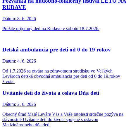
Oznam pre chatárov a občanov: Vyzdvihnutie PVC
kariet na zberný dvor a prístup k štatistikám
Dátum:
17. 6. 2026
Obecný úrad Malé Leváre oznamuje, že nové identifikačné PVC
kartičky na zberný dvor sú už vyrobené aj pre chatárov.
Prerušenie distribúcie elektriny - oboznámenie
verejnosti