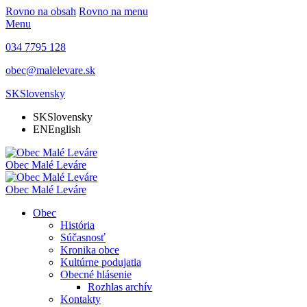
Rovno na obsah
Rovno na menu
Menu
034 7795 128
obec@malelevare.sk
SK
Slovensky
SK
Slovensky
EN
English
Obec
Malé Leváre
Obec
Malé Leváre
Obec
História
Súčasnosť
Kronika obce
Kultúrne podujatia
Obecné hlásenie
Rozhlas archív
Kontakty