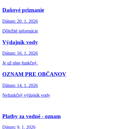
Dátum:
24. 2. 2026
Vytriedenie KO za rok 2025
Veterinárne opatrenia pre chovateľov
Dátum:
24. 2. 2026
Regionálna veterinárna a potravinová správa Senec nariaďuje
chovateľom hydiny a iných vtákov prijatie opatrení na kontrolu
choroby vtáčej chrípky. Chovatelia sú povinní nahlásiť svoje chovy
a zabezpečiť ochranu vtáctva pred voľne žijúcimi druhmi.
Zatvorenie stavebného úradu
Dátum:
16. 2. 2026
Stavebný úrad v obci bude zatvorený v stredu 18. februára 2026.
Najbližšie bude otvorený v stredu 25. februára 2026.