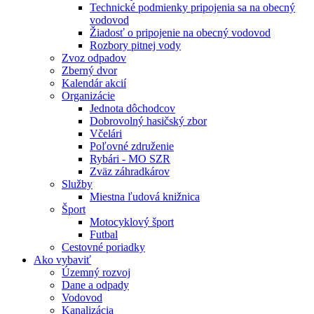
Technické podmienky pripojenia sa na obecný
vodovod
Žiadosť o pripojenie na obecný vodovod
Rozbory pitnej vody
Zvoz odpadov
Zberný dvor
Kalendár akcií
Organizácie
Jednota dôchodcov
Dobrovolný hasičský zbor
Včelári
Poľovné združenie
Rybári - MO SZR
Zväz záhradkárov
Služby
Miestna ľudová knižnica
Šport
Motocyklový šport
Futbal
Cestovné poriadky
Ako vybaviť
Územný rozvoj
Dane a odpady
Vodovod
Kanalizácia