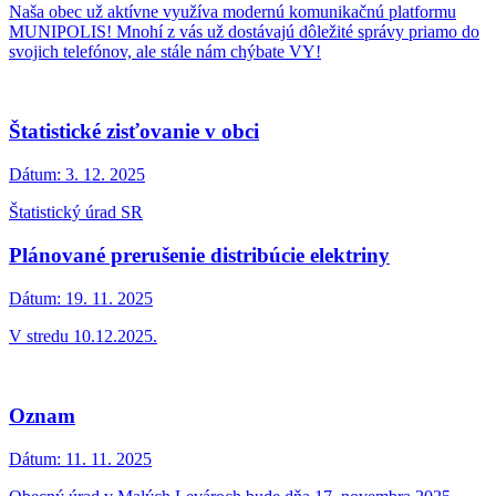
Dôležité informácie
Výdajník vody
Dátum:
16. 1. 2026
Je už plne funkčný.
OZNAM PRE OBČANOV
Dátum:
14. 1. 2026
Nefunkčný výdajník vody
Platby za vodné - oznam
Dátum:
9. 1. 2026
Obec Malé Leváre informuje občanov, že je povinný k variabilnej
časti poplatku za vodné pripočítať aj fixnú zložku ceny.