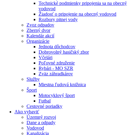
Technické podmienky pripojenia sa na obecný
vodovod
Žiadosť o pripojenie na obecný vodovod
Rozbory pitnej vody
Zvoz odpadov
Zberný dvor
Kalendár akcií
Organizácie
Jednota dôchodcov
Dobrovolný hasičský zbor
Včelári
Poľovné združenie
Rybári - MO SZR
Zväz záhradkárov
Služby
Miestna ľudová knižnica
Šport
Motocyklový šport
Futbal
Cestovné poriadky
Ako vybaviť
Územný rozvoj
Dane a odpady
Vodovod
Kanalizácia