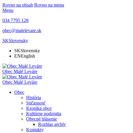
Rovno na obsah
Rovno na menu
Menu
034 7795 128
obec@malelevare.sk
SK
Slovensky
SK
Slovensky
EN
English
Obec
Malé Leváre
Obec
Malé Leváre
Obec
História
Súčasnosť
Kronika obce
Kultúrne podujatia
Obecné hlásenie
Rozhlas archív
Kontakty