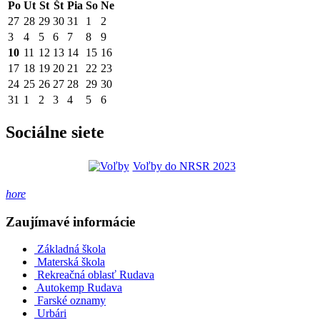
Po
Ut
St
Št
Pia
So
Ne
27
28
29
30
31
1
2
3
4
5
6
7
8
9
10
11
12
13
14
15
16
17
18
19
20
21
22
23
24
25
26
27
28
29
30
31
1
2
3
4
5
6
Sociálne siete
Voľby do NRSR 2023
hore
Zaujímavé informácie
Základná škola
Materská škola
Rekreačná oblasť Rudava
Autokemp Rudava
Farské oznamy
Urbári