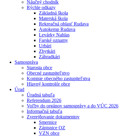
Náučný chodník
Rýchle odkazy
Základná škola
Materská škola
Rekreačná oblasť Rudava
Autokemp Rudava
Levárky Nahlas
Farské oznamy
Urbári
Zbytkári
Záhradkári
Samospráva
Starosta obce
Obecné zastupiteľstvo
Komisie obecného zastupiteľstva
Hlavný kontrolór obce
Úrad
Úradná tabuľa
Referendum 2026
Voľby do orgánov samosprávy a do VÚC 2026
Informačná tabuľa
Zverejňovanie dokumentov
Smernice
Zápisnice OZ
VZN obce