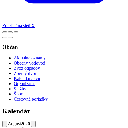
Zdieľať na sieti X
Občan
Aktuálne oznamy
Obecný vodovod
Zvoz odpadov
Zberný dvor
Kalendár akcií
Organizácie
Služby
Šport
Cestovné poriadky
Kalendár
August
2026