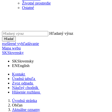
Životné prostredie
Ostatné
Hľadaný výraz
Hľadať
rozšírené vyhľadávanie
Mapa webu
SK
Slovensky
SK
Slovensky
EN
English
Kontakt
Úradná tabuľa
Zvoz odpadu
Náučný chodník
Hlásenie rozhlasu
Úvodná stránka
Občan
Aktuálne oznamy