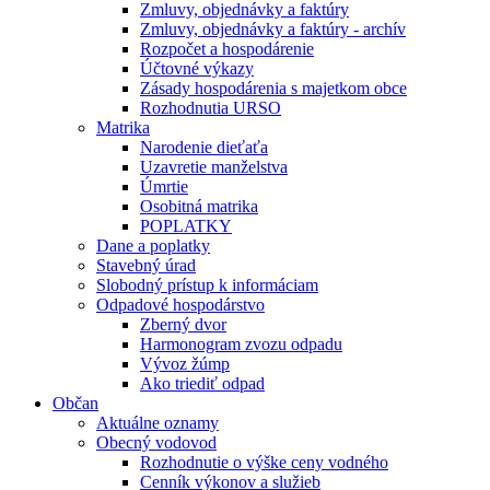
Zmluvy, objednávky a faktúry
Zmluvy, objednávky a faktúry - archív
Rozpočet a hospodárenie
Účtovné výkazy
Zásady hospodárenia s majetkom obce
Rozhodnutia URSO
Matrika
Narodenie dieťaťa
Uzavretie manželstva
Úmrtie
Osobitná matrika
POPLATKY
Dane a poplatky
Stavebný úrad
Slobodný prístup k informáciam
Odpadové hospodárstvo
Zberný dvor
Harmonogram zvozu odpadu
Vývoz žúmp
Ako triediť odpad
Občan
Aktuálne oznamy
Obecný vodovod
Rozhodnutie o výške ceny vodného
Cenník výkonov a služieb