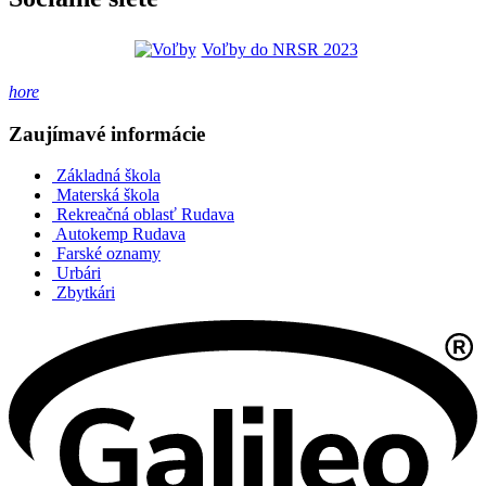
Voľby do NRSR 2023
hore
Zaujímavé informácie
Základná škola
Materská škola
Rekreačná oblasť Rudava
Autokemp Rudava
Farské oznamy
Urbári
Zbytkári