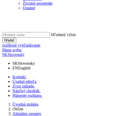
Životné prostredie
Ostatné
Hľadaný výraz
Hľadať
rozšírené vyhľadávanie
Mapa webu
SK
Slovensky
SK
Slovensky
EN
English
Kontakt
Úradná tabuľa
Zvoz odpadu
Náučný chodník
Hlásenie rozhlasu
Úvodná stránka
Občan
Aktuálne oznamy