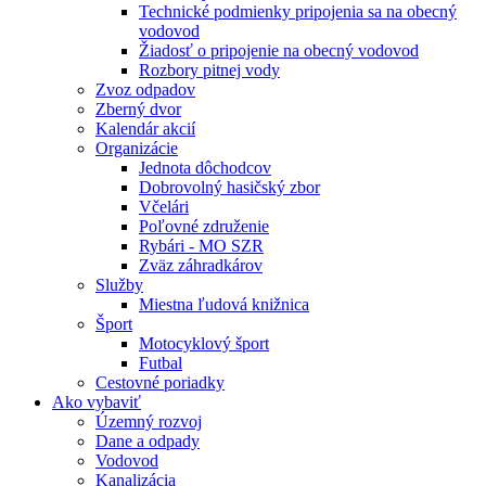
Technické podmienky pripojenia sa na obecný
vodovod
Žiadosť o pripojenie na obecný vodovod
Rozbory pitnej vody
Zvoz odpadov
Zberný dvor
Kalendár akcií
Organizácie
Jednota dôchodcov
Dobrovolný hasičský zbor
Včelári
Poľovné združenie
Rybári - MO SZR
Zväz záhradkárov
Služby
Miestna ľudová knižnica
Šport
Motocyklový šport
Futbal
Cestovné poriadky
Ako vybaviť
Územný rozvoj
Dane a odpady
Vodovod
Kanalizácia