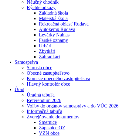
Náučný chodník
Rýchle odkazy
Základná škola
Materská škola
Rekreačná oblasť Rudava
Autokemp Rudava
Levárky Nahlas
Farské oznamy
Urbári
Zbytkári
Záhradkári
Samospráva
Starosta obce
Obecné zastupiteľstvo
Komisie obecného zastupiteľstva
Hlavný kontrolór obce
Úrad
Úradná tabuľa
Referendum 2026
Voľby do orgánov samosprávy a do VÚC 2026
Informačná tabuľa
Zverejňovanie dokumentov
Smernice
Zápisnice OZ
VZN obce