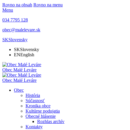
Rovno na obsah
Rovno na menu
Menu
034 7795 128
obec@malelevare.sk
SK
Slovensky
SK
Slovensky
EN
English
Obec
Malé Leváre
Obec
Malé Leváre
Obec
História
Súčasnosť
Kronika obce
Kultúrne podujatia
Obecné hlásenie
Rozhlas archív
Kontakty