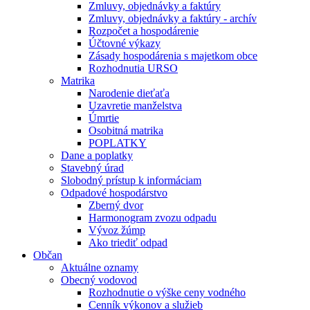
Zmluvy, objednávky a faktúry
Zmluvy, objednávky a faktúry - archív
Rozpočet a hospodárenie
Účtovné výkazy
Zásady hospodárenia s majetkom obce
Rozhodnutia URSO
Matrika
Narodenie dieťaťa
Uzavretie manželstva
Úmrtie
Osobitná matrika
POPLATKY
Dane a poplatky
Stavebný úrad
Slobodný prístup k informáciam
Odpadové hospodárstvo
Zberný dvor
Harmonogram zvozu odpadu
Vývoz žúmp
Ako triediť odpad
Občan
Aktuálne oznamy
Obecný vodovod
Rozhodnutie o výške ceny vodného
Cenník výkonov a služieb