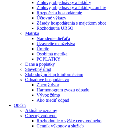
Zmluvy, objednávky a faktúry
Zmluvy, objednávky a faktúry - archív
Rozpočet a hospodárenie
Účtovné výkazy
Zásady hospodárenia s majetkom obce
Rozhodnutia URSO
Matrika
Narodenie dieťaťa
Uzavretie manželstva
Úmrtie
Osobitná matrika
POPLATKY
Dane a poplatky
Stavebný úrad
Slobodný prístup k informáciam
Odpadové hospodárstvo
Zberný dvor
Harmonogram zvozu odpadu
Vývoz žúmp
Ako triediť odpad
Občan
Aktuálne oznamy
Obecný vodovod
Rozhodnutie o výške ceny vodného
Cenník výkonov a služieb