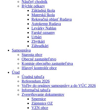
Náučný chodník
Rýchle odkazy
Základná škola
Materská škola
Rekreačná oblasť Rudava
Autokemp Rudava
Levárky Nahlas
Farské oznamy
Urbári
Zbytkári
Záhradkári
Samospráva
Starosta obce
Obecné zastupiteľstvo
Komisie obecného zastupiteľstva
Hlavný kontrolór obce
Úrad
Úradná tabuľa
Referendum 2026
Voľby do orgánov samosprávy a do VÚC 2026
Informačná tabuľa
Zverejňovanie dokumentov
Smernice
Zápisnice OZ
VZN obce