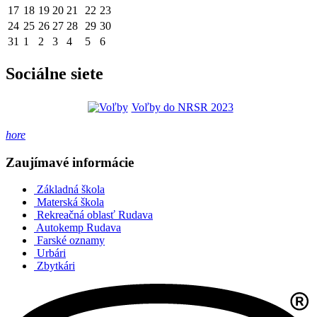
17
18
19
20
21
22
23
24
25
26
27
28
29
30
31
1
2
3
4
5
6
Sociálne siete
Voľby do NRSR 2023
hore
Zaujímavé informácie
Základná škola
Materská škola
Rekreačná oblasť Rudava
Autokemp Rudava
Farské oznamy
Urbári
Zbytkári