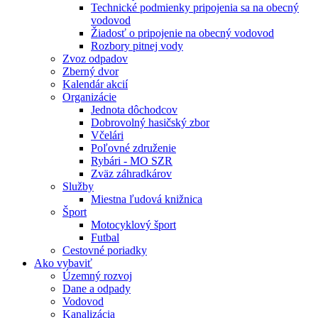
Technické podmienky pripojenia sa na obecný
vodovod
Žiadosť o pripojenie na obecný vodovod
Rozbory pitnej vody
Zvoz odpadov
Zberný dvor
Kalendár akcií
Organizácie
Jednota dôchodcov
Dobrovolný hasičský zbor
Včelári
Poľovné združenie
Rybári - MO SZR
Zväz záhradkárov
Služby
Miestna ľudová knižnica
Šport
Motocyklový šport
Futbal
Cestovné poriadky
Ako vybaviť
Územný rozvoj
Dane a odpady
Vodovod
Kanalizácia