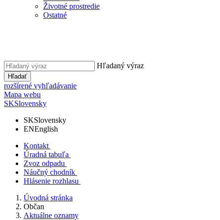
Životné prostredie
Ostatné
Hľadaný výraz
Hľadať
rozšírené vyhľadávanie
Mapa webu
SK
Slovensky
SK
Slovensky
EN
English
Kontakt
Úradná tabuľa
Zvoz odpadu
Náučný chodník
Hlásenie rozhlasu
Úvodná stránka
Občan
Aktuálne oznamy