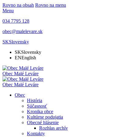
Rovno na obsah
Rovno na menu
Menu
034 7795 128
obec@malelevare.sk
SK
Slovensky
SK
Slovensky
EN
English
Obec
Malé Leváre
Obec
Malé Leváre
Obec
História
Súčasnosť
Kronika obce
Kultúrne podujatia
Obecné hlásenie
Rozhlas archív
Kontakty