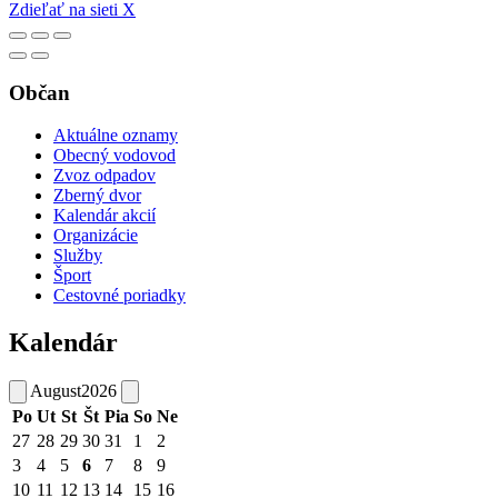
Zdieľať na sieti X
Občan
Aktuálne oznamy
Obecný vodovod
Zvoz odpadov
Zberný dvor
Kalendár akcií
Organizácie
Služby
Šport
Cestovné poriadky
Kalendár
August
2026
Po
Ut
St
Št
Pia
So
Ne
27
28
29
30
31
1
2
3
4
5
6
7
8
9
10
11
12
13
14
15
16