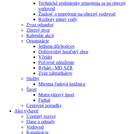
Technické podmienky pripojenia sa na obecný
vodovod
Žiadosť o pripojenie na obecný vodovod
Rozbory pitnej vody
Zvoz odpadov
Zberný dvor
Kalendár akcií
Organizácie
Jednota dôchodcov
Dobrovolný hasičský zbor
Včelári
Poľovné združenie
Rybári - MO SZR
Zväz záhradkárov
Služby
Miestna ľudová knižnica
Šport
Motocyklový šport
Futbal
Cestovné poriadky
Ako vybaviť
Územný rozvoj
Dane a odpady
Vodovod
Kanalizácia