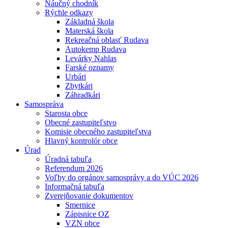
Náučný chodník
Rýchle odkazy
Základná škola
Materská škola
Rekreačná oblasť Rudava
Autokemp Rudava
Levárky Nahlas
Farské oznamy
Urbári
Zbytkári
Záhradkári
Samospráva
Starosta obce
Obecné zastupiteľstvo
Komisie obecného zastupiteľstva
Hlavný kontrolór obce
Úrad
Úradná tabuľa
Referendum 2026
Voľby do orgánov samosprávy a do VÚC 2026
Informačná tabuľa
Zverejňovanie dokumentov
Smernice
Zápisnice OZ
VZN obce