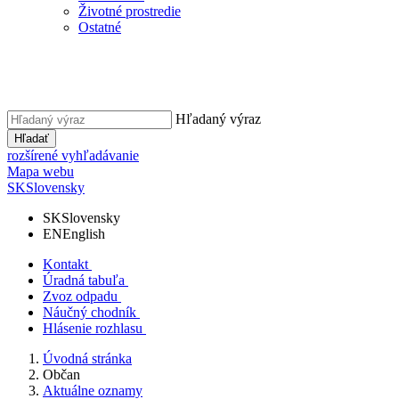
Životné prostredie
Ostatné
Hľadaný výraz
Hľadať
rozšírené vyhľadávanie
Mapa webu
SK
Slovensky
SK
Slovensky
EN
English
Kontakt
Úradná tabuľa
Zvoz odpadu
Náučný chodník
Hlásenie rozhlasu
Úvodná stránka
Občan
Aktuálne oznamy