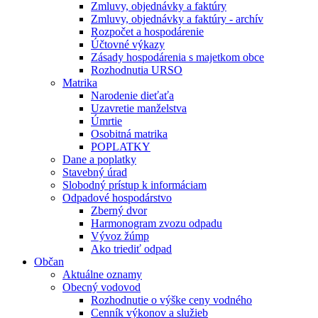
Zmluvy, objednávky a faktúry
Zmluvy, objednávky a faktúry - archív
Rozpočet a hospodárenie
Účtovné výkazy
Zásady hospodárenia s majetkom obce
Rozhodnutia URSO
Matrika
Narodenie dieťaťa
Uzavretie manželstva
Úmrtie
Osobitná matrika
POPLATKY
Dane a poplatky
Stavebný úrad
Slobodný prístup k informáciam
Odpadové hospodárstvo
Zberný dvor
Harmonogram zvozu odpadu
Vývoz žúmp
Ako triediť odpad
Občan
Aktuálne oznamy
Obecný vodovod
Rozhodnutie o výške ceny vodného
Cenník výkonov a služieb