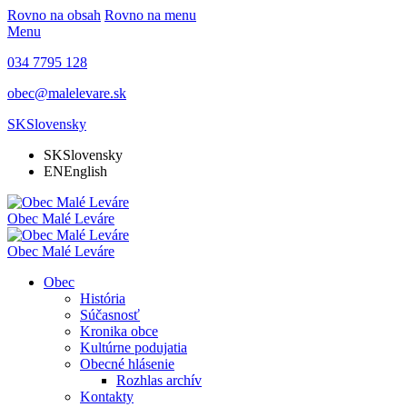
Rovno na obsah
Rovno na menu
Menu
034 7795 128
obec@malelevare.sk
SK
Slovensky
SK
Slovensky
EN
English
Obec
Malé Leváre
Obec
Malé Leváre
Obec
História
Súčasnosť
Kronika obce
Kultúrne podujatia
Obecné hlásenie
Rozhlas archív
Kontakty