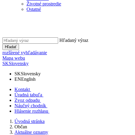
Životné prostredie
Ostatné
Hľadaný výraz
Hľadať
rozšírené vyhľadávanie
Mapa webu
SK
Slovensky
SK
Slovensky
EN
English
Kontakt
Úradná tabuľa
Zvoz odpadu
Náučný chodník
Hlásenie rozhlasu
Úvodná stránka
Občan
Aktuálne oznamy