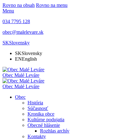
Rovno na obsah
Rovno na menu
Menu
034 7795 128
obec@malelevare.sk
SK
Slovensky
SK
Slovensky
EN
English
Obec
Malé Leváre
Obec
Malé Leváre
Obec
História
Súčasnosť
Kronika obce
Kultúrne podujatia
Obecné hlásenie
Rozhlas archív
Kontakty