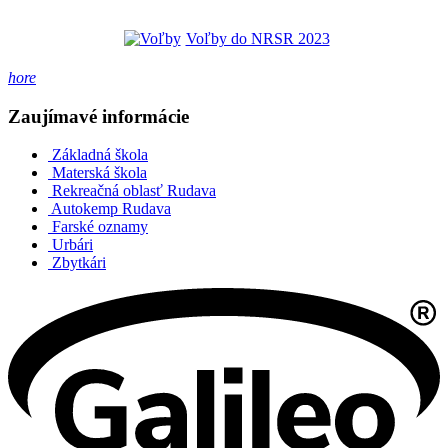
Voľby do NRSR 2023
hore
Zaujímavé informácie
Základná škola
Materská škola
Rekreačná oblasť Rudava
Autokemp Rudava
Farské oznamy
Urbári
Zbytkári