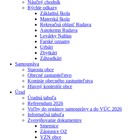
Náučný chodník
Rýchle odkazy
Základná škola
Materská škola
Rekreačná oblasť Rudava
Autokemp Rudava
Levárky Nahlas
Farské oznamy
Urbári
Zbytkári
Záhradkári
Samospráva
Starosta obce
Obecné zastupiteľstvo
Komisie obecného zastupiteľstva
Hlavný kontrolór obce
Úrad
Úradná tabuľa
Referendum 2026
Voľby do orgánov samosprávy a do VÚC 2026
Informačná tabuľa
Zverejňovanie dokumentov
Smernice
Zápisnice OZ
VZN obce