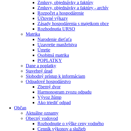
Zmluvy, objednávky a faktúry
Zmluvy, objednávky a faktúry - archív
Rozpočet a hospodárenie
Účtovné výkazy
Zásady hospodárenia s majetkom obce
Rozhodnutia URSO
Matrika
Narodenie dieťaťa
Uzavretie manželstva
Úmrtie
Osobitná matrika
POPLATKY
Dane a poplatky
Stavebný úrad
Slobodný prístup k informáciam
Odpadové hospodárstvo
Zberný dvor
Harmonogram zvozu odpadu
Vývoz žúmp
Ako triediť odpad
Občan
Aktuálne oznamy
Obecný vodovod
Rozhodnutie o výške ceny vodného
Cenník výkonov a služieb