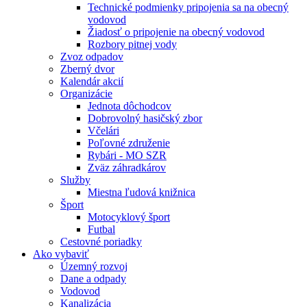
Technické podmienky pripojenia sa na obecný
vodovod
Žiadosť o pripojenie na obecný vodovod
Rozbory pitnej vody
Zvoz odpadov
Zberný dvor
Kalendár akcií
Organizácie
Jednota dôchodcov
Dobrovolný hasičský zbor
Včelári
Poľovné združenie
Rybári - MO SZR
Zväz záhradkárov
Služby
Miestna ľudová knižnica
Šport
Motocyklový šport
Futbal
Cestovné poriadky
Ako vybaviť
Územný rozvoj
Dane a odpady
Vodovod
Kanalizácia