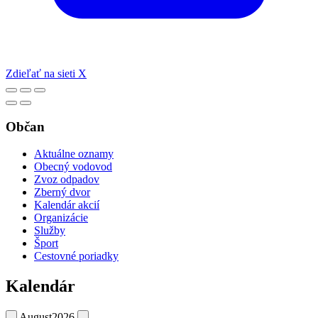
Zdieľať na sieti X
Občan
Aktuálne oznamy
Obecný vodovod
Zvoz odpadov
Zberný dvor
Kalendár akcií
Organizácie
Služby
Šport
Cestovné poriadky
Kalendár
August
2026