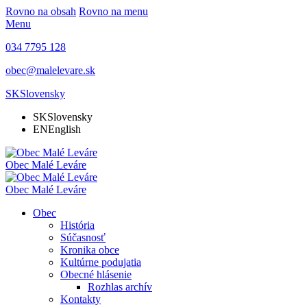
Rovno na obsah
Rovno na menu
Menu
034 7795 128
obec@malelevare.sk
SK
Slovensky
SK
Slovensky
EN
English
Obec
Malé Leváre
Obec
Malé Leváre
Obec
História
Súčasnosť
Kronika obce
Kultúrne podujatia
Obecné hlásenie
Rozhlas archív
Kontakty