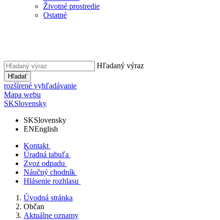
Životné prostredie
Ostatné
Hľadaný výraz
Hľadať
rozšírené vyhľadávanie
Mapa webu
SK
Slovensky
SK
Slovensky
EN
English
Kontakt
Úradná tabuľa
Zvoz odpadu
Náučný chodník
Hlásenie rozhlasu
Úvodná stránka
Občan
Aktuálne oznamy