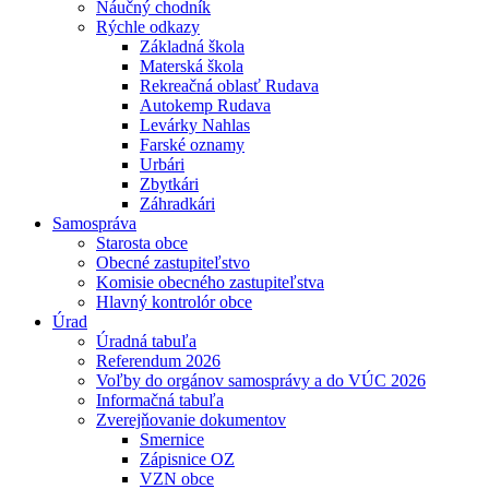
Náučný chodník
Rýchle odkazy
Základná škola
Materská škola
Rekreačná oblasť Rudava
Autokemp Rudava
Levárky Nahlas
Farské oznamy
Urbári
Zbytkári
Záhradkári
Samospráva
Starosta obce
Obecné zastupiteľstvo
Komisie obecného zastupiteľstva
Hlavný kontrolór obce
Úrad
Úradná tabuľa
Referendum 2026
Voľby do orgánov samosprávy a do VÚC 2026
Informačná tabuľa
Zverejňovanie dokumentov
Smernice
Zápisnice OZ
VZN obce