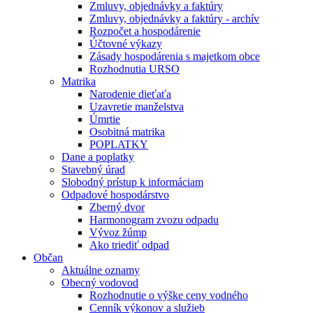
Zmluvy, objednávky a faktúry
Zmluvy, objednávky a faktúry - archív
Rozpočet a hospodárenie
Účtovné výkazy
Zásady hospodárenia s majetkom obce
Rozhodnutia URSO
Matrika
Narodenie dieťaťa
Uzavretie manželstva
Úmrtie
Osobitná matrika
POPLATKY
Dane a poplatky
Stavebný úrad
Slobodný prístup k informáciam
Odpadové hospodárstvo
Zberný dvor
Harmonogram zvozu odpadu
Vývoz žúmp
Ako triediť odpad
Občan
Aktuálne oznamy
Obecný vodovod
Rozhodnutie o výške ceny vodného
Cenník výkonov a služieb