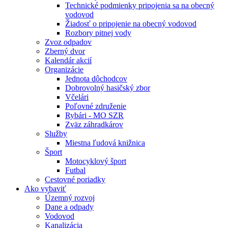
Technické podmienky pripojenia sa na obecný
vodovod
Žiadosť o pripojenie na obecný vodovod
Rozbory pitnej vody
Zvoz odpadov
Zberný dvor
Kalendár akcií
Organizácie
Jednota dôchodcov
Dobrovolný hasičský zbor
Včelári
Poľovné združenie
Rybári - MO SZR
Zväz záhradkárov
Služby
Miestna ľudová knižnica
Šport
Motocyklový šport
Futbal
Cestovné poriadky
Ako vybaviť
Územný rozvoj
Dane a odpady
Vodovod
Kanalizácia