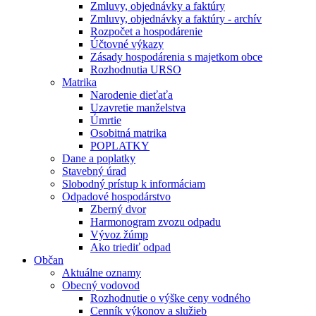
Zmluvy, objednávky a faktúry
Zmluvy, objednávky a faktúry - archív
Rozpočet a hospodárenie
Účtovné výkazy
Zásady hospodárenia s majetkom obce
Rozhodnutia URSO
Matrika
Narodenie dieťaťa
Uzavretie manželstva
Úmrtie
Osobitná matrika
POPLATKY
Dane a poplatky
Stavebný úrad
Slobodný prístup k informáciam
Odpadové hospodárstvo
Zberný dvor
Harmonogram zvozu odpadu
Vývoz žúmp
Ako triediť odpad
Občan
Aktuálne oznamy
Obecný vodovod
Rozhodnutie o výške ceny vodného
Cenník výkonov a služieb