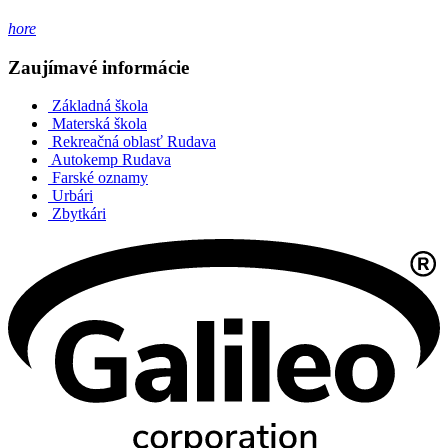
hore
Zaujímavé informácie
Základná škola
Materská škola
Rekreačná oblasť Rudava
Autokemp Rudava
Farské oznamy
Urbári
Zbytkári