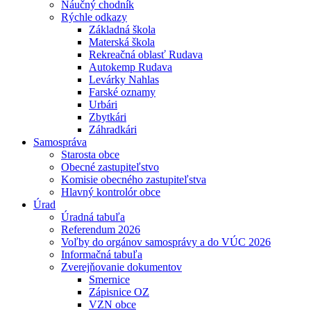
Náučný chodník
Rýchle odkazy
Základná škola
Materská škola
Rekreačná oblasť Rudava
Autokemp Rudava
Levárky Nahlas
Farské oznamy
Urbári
Zbytkári
Záhradkári
Samospráva
Starosta obce
Obecné zastupiteľstvo
Komisie obecného zastupiteľstva
Hlavný kontrolór obce
Úrad
Úradná tabuľa
Referendum 2026
Voľby do orgánov samosprávy a do VÚC 2026
Informačná tabuľa
Zverejňovanie dokumentov
Smernice
Zápisnice OZ
VZN obce