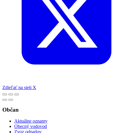
Zdieľať na sieti X
Občan
Aktuálne oznamy
Obecný vodovod
Zvoz odpadov