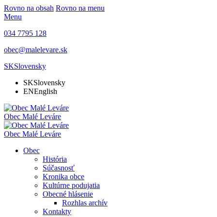
Rovno na obsah
Rovno na menu
Menu
034 7795 128
obec@malelevare.sk
SK
Slovensky
SK
Slovensky
EN
English
Obec
Malé Leváre
Obec
Malé Leváre
Obec
História
Súčasnosť
Kronika obce
Kultúrne podujatia
Obecné hlásenie
Rozhlas archív
Kontakty