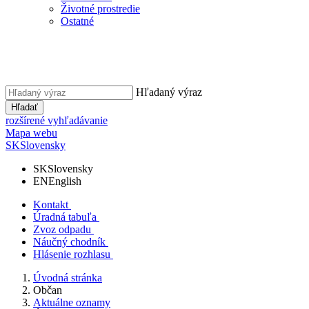
Životné prostredie
Ostatné
Hľadaný výraz
Hľadať
rozšírené vyhľadávanie
Mapa webu
SK
Slovensky
SK
Slovensky
EN
English
Kontakt
Úradná tabuľa
Zvoz odpadu
Náučný chodník
Hlásenie rozhlasu
Úvodná stránka
Občan
Aktuálne oznamy