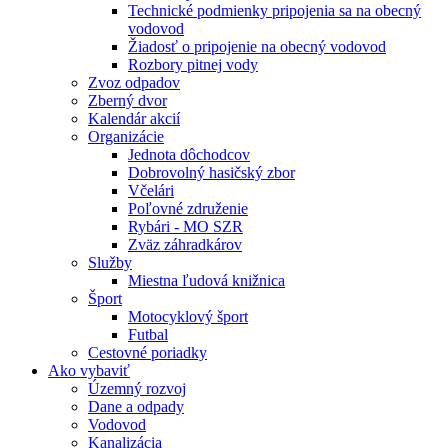
Technické podmienky pripojenia sa na obecný
vodovod
Žiadosť o pripojenie na obecný vodovod
Rozbory pitnej vody
Zvoz odpadov
Zberný dvor
Kalendár akcií
Organizácie
Jednota dôchodcov
Dobrovolný hasičský zbor
Včelári
Poľovné združenie
Rybári - MO SZR
Zväz záhradkárov
Služby
Miestna ľudová knižnica
Šport
Motocyklový šport
Futbal
Cestovné poriadky
Ako vybaviť
Územný rozvoj
Dane a odpady
Vodovod
Kanalizácia