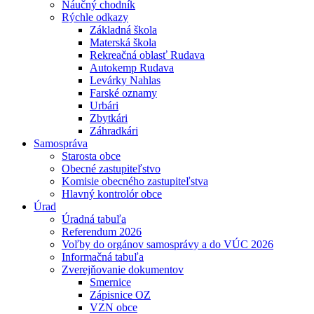
Náučný chodník
Rýchle odkazy
Základná škola
Materská škola
Rekreačná oblasť Rudava
Autokemp Rudava
Levárky Nahlas
Farské oznamy
Urbári
Zbytkári
Záhradkári
Samospráva
Starosta obce
Obecné zastupiteľstvo
Komisie obecného zastupiteľstva
Hlavný kontrolór obce
Úrad
Úradná tabuľa
Referendum 2026
Voľby do orgánov samosprávy a do VÚC 2026
Informačná tabuľa
Zverejňovanie dokumentov
Smernice
Zápisnice OZ
VZN obce