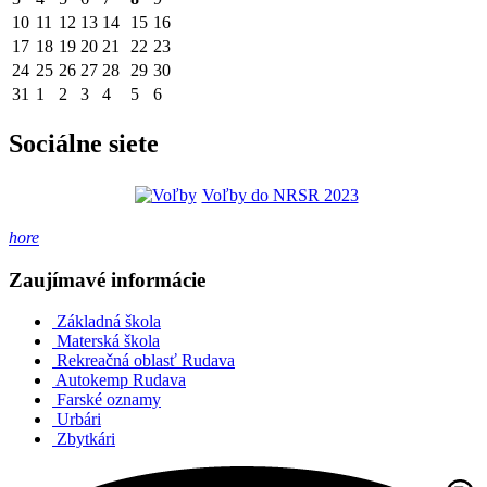
10
11
12
13
14
15
16
17
18
19
20
21
22
23
24
25
26
27
28
29
30
31
1
2
3
4
5
6
Sociálne siete
Voľby do NRSR 2023
hore
Zaujímavé informácie
Základná škola
Materská škola
Rekreačná oblasť Rudava
Autokemp Rudava
Farské oznamy
Urbári
Zbytkári