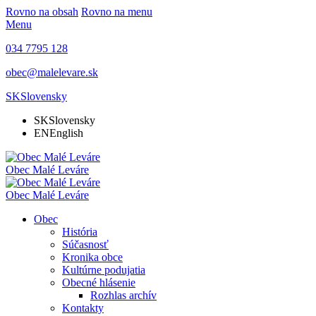
Rovno na obsah
Rovno na menu
Menu
034 7795 128
obec@malelevare.sk
SK
Slovensky
SK
Slovensky
EN
English
Obec
Malé Leváre
Obec
Malé Leváre
Obec
História
Súčasnosť
Kronika obce
Kultúrne podujatia
Obecné hlásenie
Rozhlas archív
Kontakty