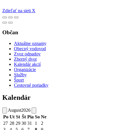
Zdieľať na sieti X
Občan
Aktuálne oznamy
Obecný vodovod
Zvoz odpadov
Zberný dvor
Kalendár akcií
Organizácie
Služby
Šport
Cestovné poriadky
Kalendár
August
2026
Po
Ut
St
Št
Pia
So
Ne
27
28
29
30
31
1
2
3
4
5
6
7
8
9