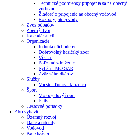
Technické podmienky pripojenia sa na obecný
vodovod
Žiadosť o pripojenie na obecný vodovod
Rozbory pitnej vody
Zvoz odpadov
Zberný dvor
Kalendár akcií
Organizácie
Jednota dôchodcov
Dobrovolný hasičský zbor
Včelári
Poľovné združenie
Rybári - MO SZR
Zväz záhradkárov
Služby
Miestna ľudová knižnica
Šport
Motocyklový šport
Futbal
Cestovné poriadky
Ako vybaviť
Územný rozvoj
Dane a odpady
Vodovod
Kanalizácia