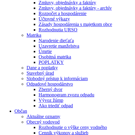
Zmluvy, objednávky a faktúry
Zmluvy, objednávky a faktúry - archív
Rozpočet a hospodárenie
Účtovné výkazy
Zásady hospodárenia s majetkom obce
Rozhodnutia URSO
Matrika
Narodenie dieťaťa
Uzavretie manželstva
Úmrtie
Osobitná matrika
POPLATKY
Dane a poplatky
Stavebný úrad
Slobodný prístup k informáciam
Odpadové hospodárstvo
Zberný dvor
Harmonogram zvozu odpadu
Vývoz žúmp
Ako triediť odpad
Občan
Aktuálne oznamy
Obecný vodovod
Rozhodnutie o výške ceny vodného
Cenník výkonov a služieb