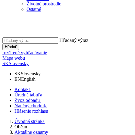
Životné prostredie
Ostatné
Hľadaný výraz
Hľadať
rozšírené vyhľadávanie
Mapa webu
SK
Slovensky
SK
Slovensky
EN
English
Kontakt
Úradná tabuľa
Zvoz odpadu
Náučný chodník
Hlásenie rozhlasu
Úvodná stránka
Občan
Aktuálne oznamy