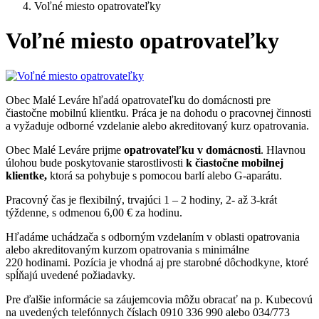
Voľné miesto opatrovateľky
Voľné miesto opatrovateľky
Obec Malé Leváre hľadá opatrovateľku do domácnosti pre
čiastočne mobilnú klientku. Práca je na dohodu o pracovnej činnosti
a vyžaduje odborné vzdelanie alebo akreditovaný kurz opatrovania.
Obec Malé Leváre prijme
opatrovateľku v domácnosti
. Hlavnou
úlohou bude poskytovanie starostlivosti
k čiastočne mobilnej
klientke,
ktorá sa pohybuje s pomocou barlí alebo G-aparátu.
Pracovný čas je flexibilný, trvajúci 1 – 2 hodiny, 2- až 3-krát
týždenne, s odmenou 6,00 € za hodinu.
Hľadáme uchádzača s odborným vzdelaním v oblasti opatrovania
alebo akreditovaným kurzom opatrovania s minimálne
220 hodinami. Pozícia je vhodná aj pre starobné dôchodkyne, ktoré
spĺňajú uvedené požiadavky.
Pre ďalšie informácie sa záujemcovia môžu obracať na p. Kubecovú
na uvedených telefónnych číslach 0910 336 990 alebo 034/773