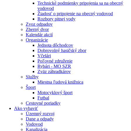
Technické podmienky pripojenia sa na obecný
vodovod
Žiadosť o pripojenie na obecný vodovod
Rozbory pitnej vody
Zvoz odpadov
Zberný dvor
Kalendár akcií
Organizácie
Jednota dôchodcov
Dobrovolný hasičský zbor
Včelári
Poľovné združenie
Rybári - MO SZR
Zväz záhradkárov
Služby
Miestna ľudová knižnica
Šport
Motocyklový šport
Futbal
Cestovné poriadky
Ako vybaviť
Územný rozvoj
Dane a odpady
Vodovod
Kanalizácia