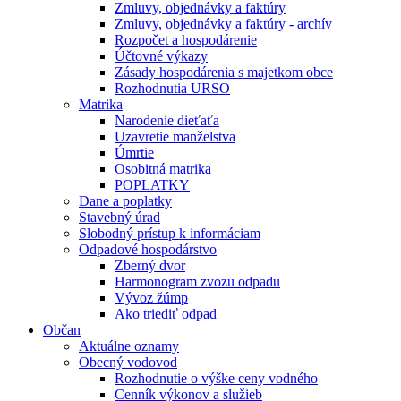
Zmluvy, objednávky a faktúry
Zmluvy, objednávky a faktúry - archív
Rozpočet a hospodárenie
Účtovné výkazy
Zásady hospodárenia s majetkom obce
Rozhodnutia URSO
Matrika
Narodenie dieťaťa
Uzavretie manželstva
Úmrtie
Osobitná matrika
POPLATKY
Dane a poplatky
Stavebný úrad
Slobodný prístup k informáciam
Odpadové hospodárstvo
Zberný dvor
Harmonogram zvozu odpadu
Vývoz žúmp
Ako triediť odpad
Občan
Aktuálne oznamy
Obecný vodovod
Rozhodnutie o výške ceny vodného
Cenník výkonov a služieb