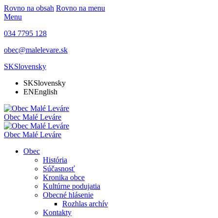
Rovno na obsah
Rovno na menu
Menu
034 7795 128
obec@malelevare.sk
SK
Slovensky
SK
Slovensky
EN
English
Obec
Malé Leváre
Obec
Malé Leváre
Obec
História
Súčasnosť
Kronika obce
Kultúrne podujatia
Obecné hlásenie
Rozhlas archív
Kontakty