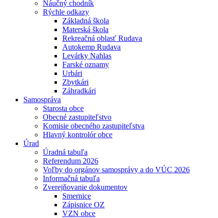
Náučný chodník
Rýchle odkazy
Základná škola
Materská škola
Rekreačná oblasť Rudava
Autokemp Rudava
Levárky Nahlas
Farské oznamy
Urbári
Zbytkári
Záhradkári
Samospráva
Starosta obce
Obecné zastupiteľstvo
Komisie obecného zastupiteľstva
Hlavný kontrolór obce
Úrad
Úradná tabuľa
Referendum 2026
Voľby do orgánov samosprávy a do VÚC 2026
Informačná tabuľa
Zverejňovanie dokumentov
Smernice
Zápisnice OZ
VZN obce