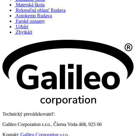
Materská škola
Rekreačná oblasť Rudava
Autokemp Rudava
Farské oznamy
Urbári
Zbytkári
Technický prevádzkovateľ:
Galileo Corporation s.r.o., Čierna Voda 468, 925 06
Kontakt:
Galileo Corporation s.r.o.