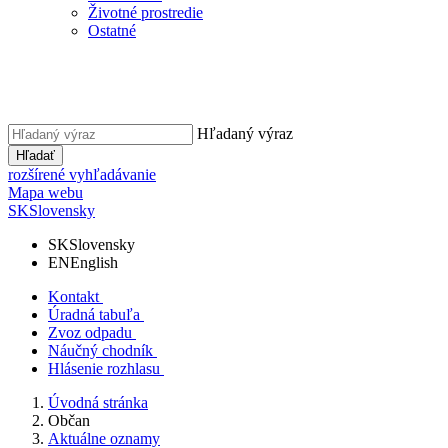
Životné prostredie
Ostatné
Hľadaný výraz
Hľadať
rozšírené vyhľadávanie
Mapa webu
SK
Slovensky
SK
Slovensky
EN
English
Kontakt
Úradná tabuľa
Zvoz odpadu
Náučný chodník
Hlásenie rozhlasu
Úvodná stránka
Občan
Aktuálne oznamy