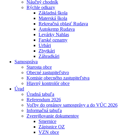
Náučný chodník
Rýchle odkazy
Základná škola
Materská škola
Rekreačná oblasť Rudava
Autokemp Rudava
Levárky Nahlas
Farské oznamy
Urbári
Zbytkári
Záhradkári
Samospráva
Starosta obce
Obecné zastupiteľstvo
Komisie obecného zastupiteľstva
Hlavný kontrolór obce
Úrad
Úradná tabuľa
Referendum 2026
Voľby do orgánov samosprávy a do VÚC 2026
Informačná tabuľa
Zverejňovanie dokumentov
Smernice
Zápisnice OZ
VZN obce