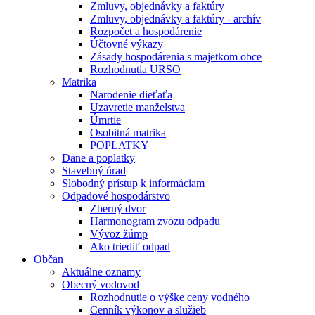
Zmluvy, objednávky a faktúry
Zmluvy, objednávky a faktúry - archív
Rozpočet a hospodárenie
Účtovné výkazy
Zásady hospodárenia s majetkom obce
Rozhodnutia URSO
Matrika
Narodenie dieťaťa
Uzavretie manželstva
Úmrtie
Osobitná matrika
POPLATKY
Dane a poplatky
Stavebný úrad
Slobodný prístup k informáciam
Odpadové hospodárstvo
Zberný dvor
Harmonogram zvozu odpadu
Vývoz žúmp
Ako triediť odpad
Občan
Aktuálne oznamy
Obecný vodovod
Rozhodnutie o výške ceny vodného
Cenník výkonov a služieb