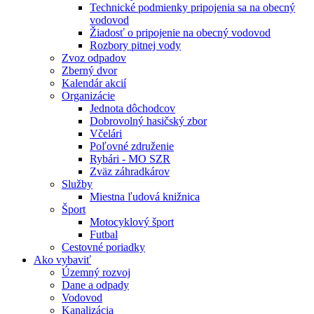
Technické podmienky pripojenia sa na obecný
vodovod
Žiadosť o pripojenie na obecný vodovod
Rozbory pitnej vody
Zvoz odpadov
Zberný dvor
Kalendár akcií
Organizácie
Jednota dôchodcov
Dobrovolný hasičský zbor
Včelári
Poľovné združenie
Rybári - MO SZR
Zväz záhradkárov
Služby
Miestna ľudová knižnica
Šport
Motocyklový šport
Futbal
Cestovné poriadky
Ako vybaviť
Územný rozvoj
Dane a odpady
Vodovod
Kanalizácia