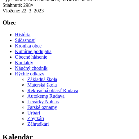
Stiahnuté: 298×
Vložené:
22. 3. 2023
Obec
História
Súčasnosť
Kronika obce
Kultúrne podujatia
Obecné hlásenie
Kontakty
Náučný chodník
Rýchle odkazy
Základná škola
Materská škola
Rekreačná oblasť Rudava
Autokemp Rudava
Levárky Nahlas
Farské oznamy
Urbári
Zbytkári
Záhradkári
Kalendár