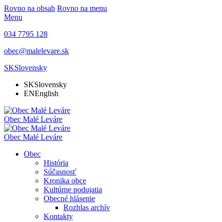
Rovno na obsah
Rovno na menu
Menu
034 7795 128
obec@malelevare.sk
SK
Slovensky
SK
Slovensky
EN
English
Obec
Malé Leváre
Obec
Malé Leváre
Obec
História
Súčasnosť
Kronika obce
Kultúrne podujatia
Obecné hlásenie
Rozhlas archív
Kontakty