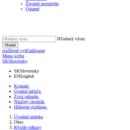
Životné prostredie
Ostatné
Hľadaný výraz
Hľadať
rozšírené vyhľadávanie
Mapa webu
SK
Slovensky
SK
Slovensky
EN
English
Kontakt
Úradná tabuľa
Zvoz odpadu
Náučný chodník
Hlásenie rozhlasu
Úvodná stránka
Obec
Rýchle odkazy