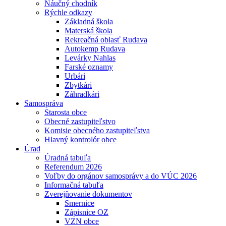
Náučný chodník
Rýchle odkazy
Základná škola
Materská škola
Rekreačná oblasť Rudava
Autokemp Rudava
Levárky Nahlas
Farské oznamy
Urbári
Zbytkári
Záhradkári
Samospráva
Starosta obce
Obecné zastupiteľstvo
Komisie obecného zastupiteľstva
Hlavný kontrolór obce
Úrad
Úradná tabuľa
Referendum 2026
Voľby do orgánov samosprávy a do VÚC 2026
Informačná tabuľa
Zverejňovanie dokumentov
Smernice
Zápisnice OZ
VZN obce