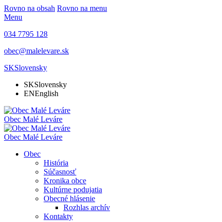
Rovno na obsah
Rovno na menu
Menu
034 7795 128
obec@malelevare.sk
SK
Slovensky
SK
Slovensky
EN
English
Obec
Malé Leváre
Obec
Malé Leváre
Obec
História
Súčasnosť
Kronika obce
Kultúrne podujatia
Obecné hlásenie
Rozhlas archív
Kontakty