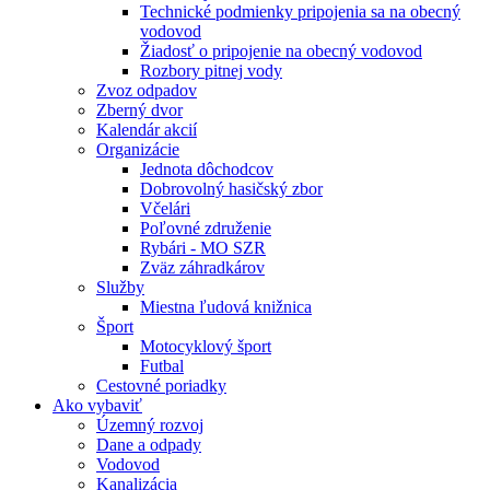
Technické podmienky pripojenia sa na obecný
vodovod
Žiadosť o pripojenie na obecný vodovod
Rozbory pitnej vody
Zvoz odpadov
Zberný dvor
Kalendár akcií
Organizácie
Jednota dôchodcov
Dobrovolný hasičský zbor
Včelári
Poľovné združenie
Rybári - MO SZR
Zväz záhradkárov
Služby
Miestna ľudová knižnica
Šport
Motocyklový šport
Futbal
Cestovné poriadky
Ako vybaviť
Územný rozvoj
Dane a odpady
Vodovod
Kanalizácia