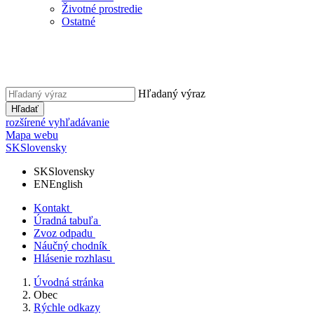
Životné prostredie
Ostatné
Hľadaný výraz
Hľadať
rozšírené vyhľadávanie
Mapa webu
SK
Slovensky
SK
Slovensky
EN
English
Kontakt
Úradná tabuľa
Zvoz odpadu
Náučný chodník
Hlásenie rozhlasu
Úvodná stránka
Obec
Rýchle odkazy