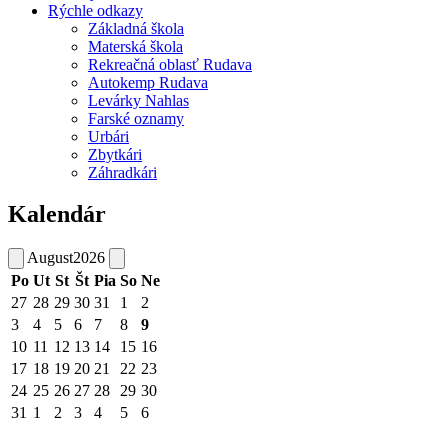
Rýchle odkazy
Základná škola
Materská škola
Rekreačná oblasť Rudava
Autokemp Rudava
Levárky Nahlas
Farské oznamy
Urbári
Zbytkári
Záhradkári
Kalendár
August
2026
Po
Ut
St
Št
Pia
So
Ne
27
28
29
30
31
1
2
3
4
5
6
7
8
9
10
11
12
13
14
15
16
17
18
19
20
21
22
23
24
25
26
27
28
29
30
31
1
2
3
4
5
6