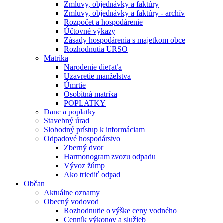
Zmluvy, objednávky a faktúry
Zmluvy, objednávky a faktúry - archív
Rozpočet a hospodárenie
Účtovné výkazy
Zásady hospodárenia s majetkom obce
Rozhodnutia URSO
Matrika
Narodenie dieťaťa
Uzavretie manželstva
Úmrtie
Osobitná matrika
POPLATKY
Dane a poplatky
Stavebný úrad
Slobodný prístup k informáciam
Odpadové hospodárstvo
Zberný dvor
Harmonogram zvozu odpadu
Vývoz žúmp
Ako triediť odpad
Občan
Aktuálne oznamy
Obecný vodovod
Rozhodnutie o výške ceny vodného
Cenník výkonov a služieb