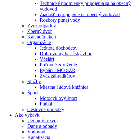
Technické podmienky pripojenia sa na obecný
vodovod
Žiadosť o pripojenie na obecný vodovod
Rozbory pitnej vody
Zvoz odpadov
Zberný dvor
Kalendár akcií
Organizácie
Jednota dôchodcov
Dobrovolný hasičský zbor
Včelári
Poľovné združenie
Rybári - MO SZR
Zväz záhradkárov
Služby
Miestna ľudová knižnica
Šport
Motocyklový šport
Futbal
Cestovné poriadky
Ako vybaviť
Územný rozvoj
Dane a odpady
Vodovod
Kanalizácia