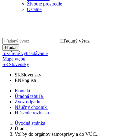
Životné prostredie
Ostatné
Hľadaný výraz
Hľadať
rozšírené vyhľadávanie
Mapa webu
SK
Slovensky
SK
Slovensky
EN
English
Kontakt
Úradná tabuľa
Zvoz odpadu
Náučný chodník
Hlásenie rozhlasu
Úvodná stránka
Úrad
Voľby do orgánov samosprávy a do VÚC...