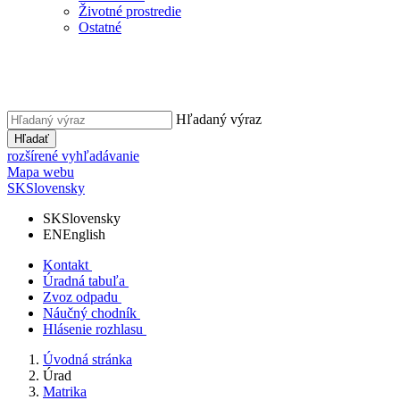
Životné prostredie
Ostatné
Hľadaný výraz
Hľadať
rozšírené vyhľadávanie
Mapa webu
SK
Slovensky
SK
Slovensky
EN
English
Kontakt
Úradná tabuľa
Zvoz odpadu
Náučný chodník
Hlásenie rozhlasu
Úvodná stránka
Úrad
Matrika