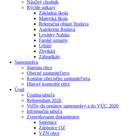
Náučný chodník
Rýchle odkazy
Základná škola
Materská škola
Rekreačná oblasť Rudava
Autokemp Rudava
Levárky Nahlas
Farské oznamy
Urbári
Zbytkári
Záhradkári
Samospráva
Starosta obce
Obecné zastupiteľstvo
Komisie obecného zastupiteľstva
Hlavný kontrolór obce
Úrad
Úradná tabuľa
Referendum 2026
Voľby do orgánov samosprávy a do VÚC 2026
Informačná tabuľa
Zverejňovanie dokumentov
Smernice
Zápisnice OZ
VZN obce