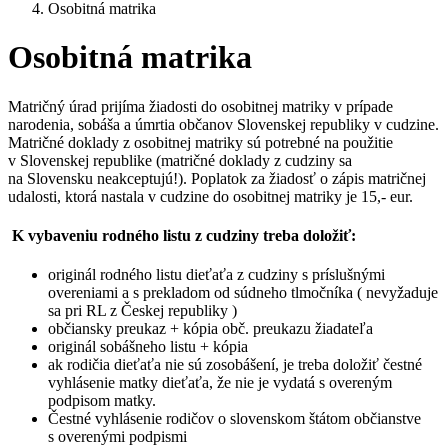
Osobitná matrika
Osobitná matrika
Matričný úrad prijíma žiadosti do osobitnej matriky v prípade
narodenia, sobáša a úmrtia občanov Slovenskej republiky v cudzine.
Matričné doklady z osobitnej matriky sú potrebné na použitie
v Slovenskej republike (matričné doklady z cudziny sa
na Slovensku neakceptujú!). Poplatok za žiadosť o zápis matričnej
udalosti, ktorá nastala v cudzine do osobitnej matriky je 15,- eur.
K vybaveniu rodného listu z cudziny treba doložiť:
originál rodného listu dieťaťa z cudziny s príslušnými
overeniami a s prekladom od súdneho tlmočníka ( nevyžaduje
sa pri RL z Českej republiky )
občiansky preukaz + kópia obč. preukazu žiadateľa
originál sobášneho listu + kópia
ak rodičia dieťaťa nie sú zosobášení, je treba doložiť čestné
vyhlásenie matky dieťaťa, že nie je vydatá s overeným
podpisom matky.
Čestné vyhlásenie rodičov o slovenskom štátom občianstve
s overenými podpismi