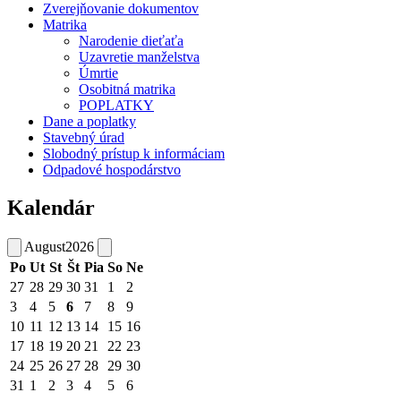
Zverejňovanie dokumentov
Matrika
Narodenie dieťaťa
Uzavretie manželstva
Úmrtie
Osobitná matrika
POPLATKY
Dane a poplatky
Stavebný úrad
Slobodný prístup k informáciam
Odpadové hospodárstvo
Kalendár
August
2026
Po
Ut
St
Št
Pia
So
Ne
27
28
29
30
31
1
2
3
4
5
6
7
8
9
10
11
12
13
14
15
16
17
18
19
20
21
22
23
24
25
26
27
28
29
30
31
1
2
3
4
5
6