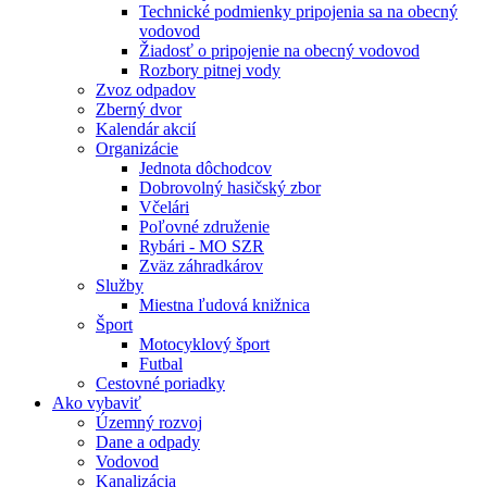
Technické podmienky pripojenia sa na obecný
vodovod
Žiadosť o pripojenie na obecný vodovod
Rozbory pitnej vody
Zvoz odpadov
Zberný dvor
Kalendár akcií
Organizácie
Jednota dôchodcov
Dobrovolný hasičský zbor
Včelári
Poľovné združenie
Rybári - MO SZR
Zväz záhradkárov
Služby
Miestna ľudová knižnica
Šport
Motocyklový šport
Futbal
Cestovné poriadky
Ako vybaviť
Územný rozvoj
Dane a odpady
Vodovod
Kanalizácia