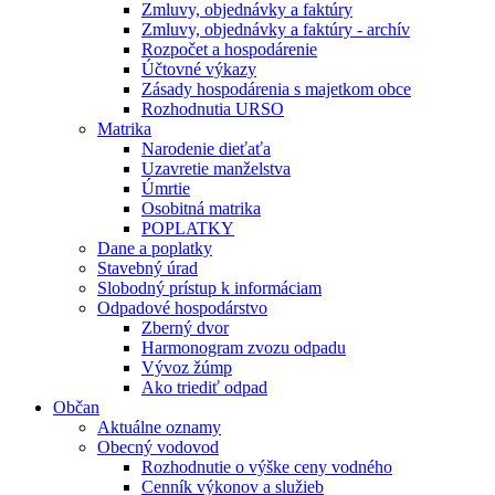
Zmluvy, objednávky a faktúry
Zmluvy, objednávky a faktúry - archív
Rozpočet a hospodárenie
Účtovné výkazy
Zásady hospodárenia s majetkom obce
Rozhodnutia URSO
Matrika
Narodenie dieťaťa
Uzavretie manželstva
Úmrtie
Osobitná matrika
POPLATKY
Dane a poplatky
Stavebný úrad
Slobodný prístup k informáciam
Odpadové hospodárstvo
Zberný dvor
Harmonogram zvozu odpadu
Vývoz žúmp
Ako triediť odpad
Občan
Aktuálne oznamy
Obecný vodovod
Rozhodnutie o výške ceny vodného
Cenník výkonov a služieb