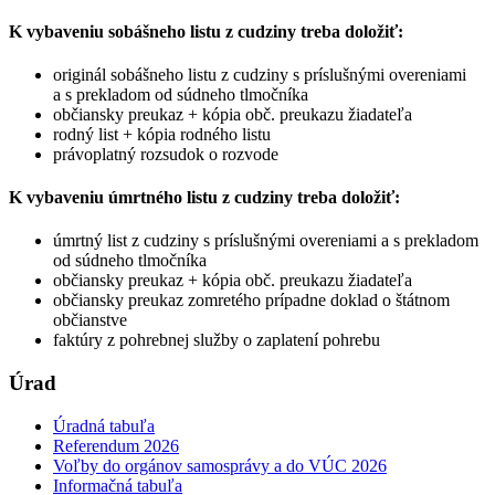
K vybaveniu sobášneho listu z cudziny treba doložiť:
originál sobášneho listu z cudziny s príslušnými overeniami
a s prekladom od súdneho tlmočníka
občiansky preukaz + kópia obč. preukazu žiadateľa
rodný list + kópia rodného listu
právoplatný rozsudok o rozvode
K vybaveniu úmrtného listu z cudziny treba doložiť:
úmrtný list z cudziny s príslušnými overeniami a s prekladom
od súdneho tlmočníka
občiansky preukaz + kópia obč. preukazu žiadateľa
občiansky preukaz zomretého prípadne doklad o štátnom
občianstve
faktúry z pohrebnej služby o zaplatení pohrebu
Úrad
Úradná tabuľa
Referendum 2026
Voľby do orgánov samosprávy a do VÚC 2026
Informačná tabuľa