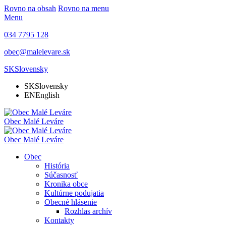
Rovno na obsah
Rovno na menu
Menu
034 7795 128
obec@malelevare.sk
SK
Slovensky
SK
Slovensky
EN
English
Obec
Malé Leváre
Obec
Malé Leváre
Obec
História
Súčasnosť
Kronika obce
Kultúrne podujatia
Obecné hlásenie
Rozhlas archív
Kontakty