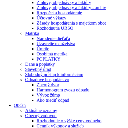
Zmluvy, objednávky a faktúry
Zmluvy, objednávky a faktúry - archív
Rozpočet a hospodárenie
Účtovné výkazy
Zásady hospodárenia s majetkom obce
Rozhodnutia URSO
Matrika
Narodenie dieťaťa
Uzavretie manželstva
Úmrtie
Osobitná matrika
POPLATKY
Dane a poplatky
Stavebný úrad
Slobodný prístup k informáciam
Odpadové hospodárstvo
Zberný dvor
Harmonogram zvozu odpadu
Vývoz žúmp
Ako triediť odpad
Občan
Aktuálne oznamy
Obecný vodovod
Rozhodnutie o výške ceny vodného
Cenník výkonov a služieb