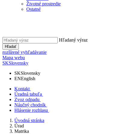
Životné prostredie
Ostatné
Hľadaný výraz
Hľadať
rozšírené vyhľadávanie
Mapa webu
SK
Slovensky
SK
Slovensky
EN
English
Kontakt
Úradná tabuľa
Zvoz odpadu
Náučný chodník
Hlásenie rozhlasu
Úvodná stránka
Úrad
Matrika