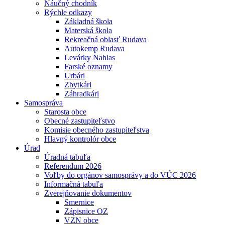
Náučný chodník
Rýchle odkazy
Základná škola
Materská škola
Rekreačná oblasť Rudava
Autokemp Rudava
Levárky Nahlas
Farské oznamy
Urbári
Zbytkári
Záhradkári
Samospráva
Starosta obce
Obecné zastupiteľstvo
Komisie obecného zastupiteľstva
Hlavný kontrolór obce
Úrad
Úradná tabuľa
Referendum 2026
Voľby do orgánov samosprávy a do VÚC 2026
Informačná tabuľa
Zverejňovanie dokumentov
Smernice
Zápisnice OZ
VZN obce