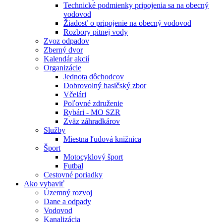
Technické podmienky pripojenia sa na obecný
vodovod
Žiadosť o pripojenie na obecný vodovod
Rozbory pitnej vody
Zvoz odpadov
Zberný dvor
Kalendár akcií
Organizácie
Jednota dôchodcov
Dobrovolný hasičský zbor
Včelári
Poľovné združenie
Rybári - MO SZR
Zväz záhradkárov
Služby
Miestna ľudová knižnica
Šport
Motocyklový šport
Futbal
Cestovné poriadky
Ako vybaviť
Územný rozvoj
Dane a odpady
Vodovod
Kanalizácia