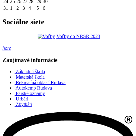
24
25
26
27
28
29
30
31
1
2
3
4
5
6
Sociálne siete
Voľby do NRSR 2023
hore
Zaujímavé informácie
Základná škola
Materská škola
Rekreačná oblasť Rudava
Autokemp Rudava
Farské oznamy
Urbári
Zbytkári