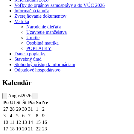
Voľby do orgánov samosprávy a do VÚC 2026
Informačná tabuľa
Zverejňovanie dokumentov
Matrika
Narodenie dieťaťa
Uzavretie manželstva
Úmrtie
Osobitná matrika
POPLATKY
Dane a poplatky
Stavebný úrad
Slobodný prístup k informáciam
Odpadové hospodárstvo
Kalendár
August
2026
Po
Ut
St
Št
Pia
So
Ne
27
28
29
30
31
1
2
3
4
5
6
7
8
9
10
11
12
13
14
15
16
17
18
19
20
21
22
23