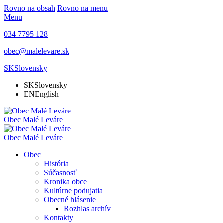
Rovno na obsah
Rovno na menu
Menu
034 7795 128
obec@malelevare.sk
SK
Slovensky
SK
Slovensky
EN
English
Obec
Malé Leváre
Obec
Malé Leváre
Obec
História
Súčasnosť
Kronika obce
Kultúrne podujatia
Obecné hlásenie
Rozhlas archív
Kontakty