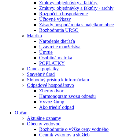
Zmluvy, objednávky a faktúry
Zmluvy, objednávky a faktúry - archív
Rozpočet a hospodárenie
Účtovné výkazy
Zásady hospodárenia s majetkom obce
Rozhodnutia URSO
Matrika
Narodenie dieťaťa
Uzavretie manželstva
Úmrtie
Osobitná matrika
POPLATKY
Dane a poplatky
Stavebný úrad
Slobodný prístup k informáciam
Odpadové hospodárstvo
Zberný dvor
Harmonogram zvozu odpadu
Vývoz žúmp
Ako triediť odpad
Občan
Aktuálne oznamy
Obecný vodovod
Rozhodnutie o výške ceny vodného
Cenník výkonov a služieb