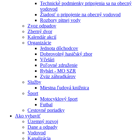
Technické podmienky pripojenia sa na obecný
vodovod
Žiadosť o pripojenie na obecný vodovod
Rozbory pitnej vody
Zvoz odpadov
Zberný dvor
Kalendár akcií
Organizácie
Jednota dôchodcov
Dobrovolný hasičský zbor
Včelári
Poľovné združenie
Rybári - MO SZR
Zväz záhradkárov
Služby
Miestna ľudová knižnica
Šport
Motocyklový šport
Futbal
Cestovné poriadky
Ako vybaviť
Územný rozvoj
Dane a odpady
Vodovod
Kanalizácia