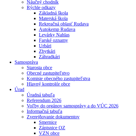
Náučný chodník
Rýchle odkazy
Základná škola
Materská škola
Rekreačná oblasť Rudava
Autokemp Rudava
Levárky Nahlas
Farské oznamy
Urbári
Zbytkári
Záhradkári
Samospráva
Starosta obce
Obecné zastupiteľstvo
Komisie obecného zastupiteľstva
Hlavný kontrolór obce
Úrad
Úradná tabuľa
Referendum 2026
Voľby do orgánov samosprávy a do VÚC 2026
Informačná tabuľa
Zverejňovanie dokumentov
Smernice
Zápisnice OZ
VZN obce