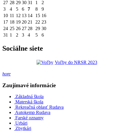
27
28
29
30
31
1
2
3
4
5
6
7
8
9
10
11
12
13
14
15
16
17
18
19
20
21
22
23
24
25
26
27
28
29
30
31
1
2
3
4
5
6
Sociálne siete
Voľby do NRSR 2023
hore
Zaujímavé informácie
Základná škola
Materská škola
Rekreačná oblasť Rudava
Autokemp Rudava
Farské oznamy
Urbári
Zbytkári