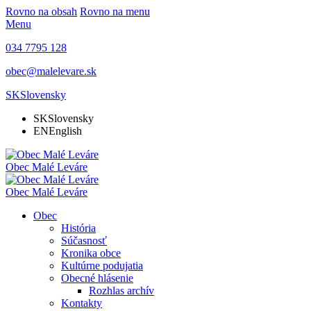
Rovno na obsah
Rovno na menu
Menu
034 7795 128
obec@malelevare.sk
SK
Slovensky
SK
Slovensky
EN
English
Obec
Malé Leváre
Obec
Malé Leváre
Obec
História
Súčasnosť
Kronika obce
Kultúrne podujatia
Obecné hlásenie
Rozhlas archív
Kontakty