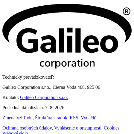
Technický prevádzkovateľ:
Galileo Corporation s.r.o., Čierna Voda 468, 925 06
Kontakt:
Galileo Corporation s.r.o.
Posledná aktualizácia: 7. 8. 2026
Zmena vzhľadu
,
Štruktúra stránok
,
RSS
,
Vytlačiť
Ochrana osobných údajov
,
Vyhlásenie o prístupnosti
,
Cookies
,
Webové sídlo