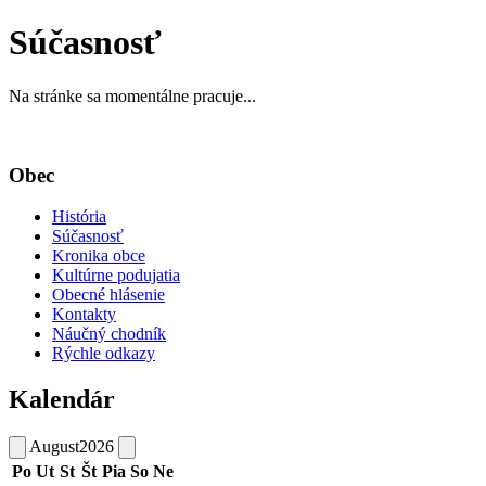
Súčasnosť
Na stránke sa momentálne pracuje...
Obec
História
Súčasnosť
Kronika obce
Kultúrne podujatia
Obecné hlásenie
Kontakty
Náučný chodník
Rýchle odkazy
Kalendár
August
2026
Po
Ut
St
Št
Pia
So
Ne