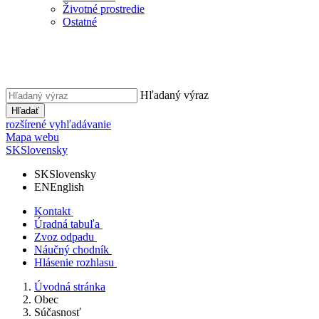
Životné prostredie
Ostatné
Hľadaný výraz
Hľadať
rozšírené vyhľadávanie
Mapa webu
SK
Slovensky
SK
Slovensky
EN
English
Kontakt
Úradná tabuľa
Zvoz odpadu
Náučný chodník
Hlásenie rozhlasu
Úvodná stránka
Obec
Súčasnosť