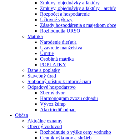
Zmluvy, objednávky a faktúry
Zmluvy, objednávky a faktúry - archív
Rozpočet a hospodárenie
Účtovné výkazy
Zásady hospodárenia s majetkom obce
Rozhodnutia URSO
Matrika
Narodenie dieťaťa
Uzavretie manželstva
Úmrtie
Osobitná matrika
POPLATKY
Dane a poplatky
Stavebný úrad
Slobodný prístup k informáciam
Odpadové hospodárstvo
Zberný dvor
Harmonogram zvozu odpadu
Vývoz žúmp
Ako triediť odpad
Občan
Aktuálne oznamy
Obecný vodovod
Rozhodnutie o výške ceny vodného
Cenník výkonov a služieb