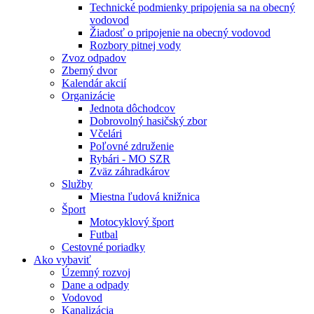
Technické podmienky pripojenia sa na obecný
vodovod
Žiadosť o pripojenie na obecný vodovod
Rozbory pitnej vody
Zvoz odpadov
Zberný dvor
Kalendár akcií
Organizácie
Jednota dôchodcov
Dobrovolný hasičský zbor
Včelári
Poľovné združenie
Rybári - MO SZR
Zväz záhradkárov
Služby
Miestna ľudová knižnica
Šport
Motocyklový šport
Futbal
Cestovné poriadky
Ako vybaviť
Územný rozvoj
Dane a odpady
Vodovod
Kanalizácia