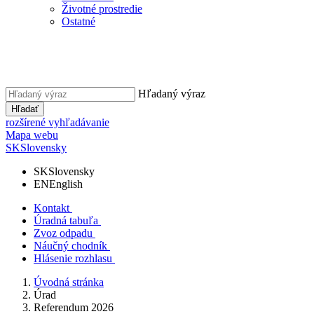
Životné prostredie
Ostatné
Hľadaný výraz
Hľadať
rozšírené vyhľadávanie
Mapa webu
SK
Slovensky
SK
Slovensky
EN
English
Kontakt
Úradná tabuľa
Zvoz odpadu
Náučný chodník
Hlásenie rozhlasu
Úvodná stránka
Úrad
Referendum 2026