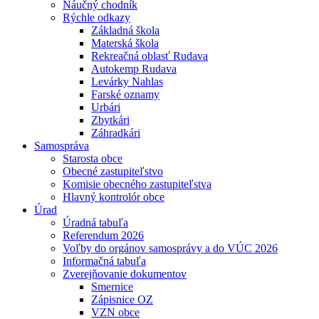
Náučný chodník
Rýchle odkazy
Základná škola
Materská škola
Rekreačná oblasť Rudava
Autokemp Rudava
Levárky Nahlas
Farské oznamy
Urbári
Zbytkári
Záhradkári
Samospráva
Starosta obce
Obecné zastupiteľstvo
Komisie obecného zastupiteľstva
Hlavný kontrolór obce
Úrad
Úradná tabuľa
Referendum 2026
Voľby do orgánov samosprávy a do VÚC 2026
Informačná tabuľa
Zverejňovanie dokumentov
Smernice
Zápisnice OZ
VZN obce