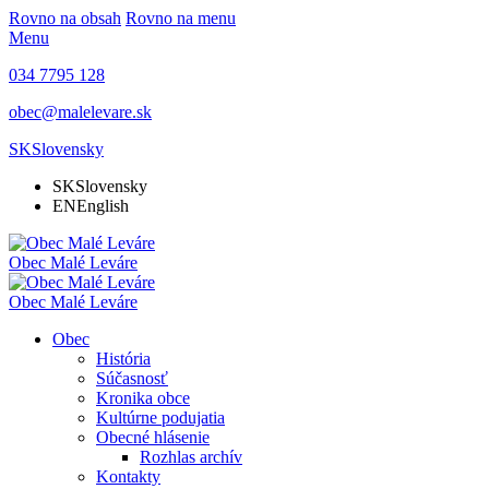
Rovno na obsah
Rovno na menu
Menu
034 7795 128
obec@malelevare.sk
SK
Slovensky
SK
Slovensky
EN
English
Obec
Malé Leváre
Obec
Malé Leváre
Obec
História
Súčasnosť
Kronika obce
Kultúrne podujatia
Obecné hlásenie
Rozhlas archív
Kontakty