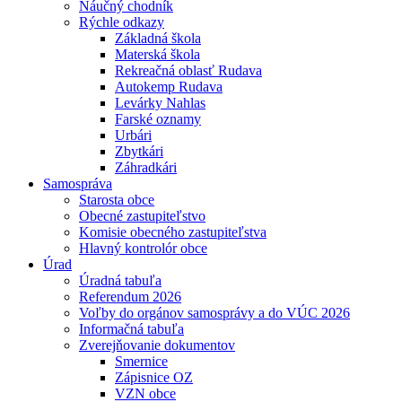
Náučný chodník
Rýchle odkazy
Základná škola
Materská škola
Rekreačná oblasť Rudava
Autokemp Rudava
Levárky Nahlas
Farské oznamy
Urbári
Zbytkári
Záhradkári
Samospráva
Starosta obce
Obecné zastupiteľstvo
Komisie obecného zastupiteľstva
Hlavný kontrolór obce
Úrad
Úradná tabuľa
Referendum 2026
Voľby do orgánov samosprávy a do VÚC 2026
Informačná tabuľa
Zverejňovanie dokumentov
Smernice
Zápisnice OZ
VZN obce