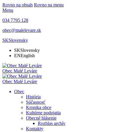
Rovno na obsah
Rovno na menu
Menu
034 7795 128
obec@malelevare.sk
SK
Slovensky
SK
Slovensky
EN
English
Obec
Malé Leváre
Obec
Malé Leváre
Obec
História
Súčasnosť
Kronika obce
Kultúrne podujatia
Obecné hlásenie
Rozhlas archív
Kontakty