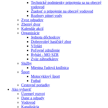
Technické podmienky pripojenia sa na obecný
vodovod
Žiadosť o pripojenie na obecný vodovod
Rozbory pitnej vody
Zvoz odpadov
Zberný dvor
Kalendár akcií
Organizácie
Jednota dôchodcov
Dobrovolný hasičský zbor
Včelári
Poľovné združenie
Rybári - MO SZR
Zväz záhradkárov
Služby
Miestna ľudová knižnica
Šport
Motocyklový šport
Futbal
Cestovné poriadky
Ako vybaviť
Územný rozvoj
Dane a odpady
Vodovod
Kanalizácia