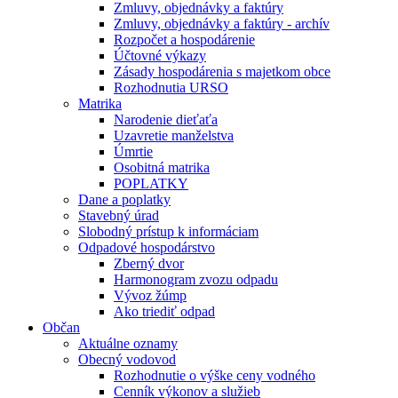
Zmluvy, objednávky a faktúry
Zmluvy, objednávky a faktúry - archív
Rozpočet a hospodárenie
Účtovné výkazy
Zásady hospodárenia s majetkom obce
Rozhodnutia URSO
Matrika
Narodenie dieťaťa
Uzavretie manželstva
Úmrtie
Osobitná matrika
POPLATKY
Dane a poplatky
Stavebný úrad
Slobodný prístup k informáciam
Odpadové hospodárstvo
Zberný dvor
Harmonogram zvozu odpadu
Vývoz žúmp
Ako triediť odpad
Občan
Aktuálne oznamy
Obecný vodovod
Rozhodnutie o výške ceny vodného
Cenník výkonov a služieb