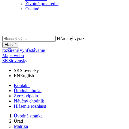
Životné prostredie
Ostatné
Hľadaný výraz
Hľadať
rozšírené vyhľadávanie
Mapa webu
SK
Slovensky
SK
Slovensky
EN
English
Kontakt
Úradná tabuľa
Zvoz odpadu
Náučný chodník
Hlásenie rozhlasu
Úvodná stránka
Úrad
Matrika