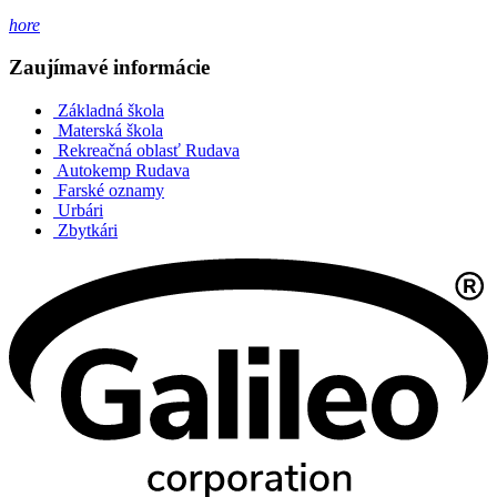
hore
Zaujímavé informácie
Základná škola
Materská škola
Rekreačná oblasť Rudava
Autokemp Rudava
Farské oznamy
Urbári
Zbytkári