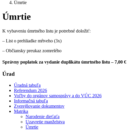
Úmrtie
Úmrtie
K vybaveniu úmrtného listu je potrebné doložiť:
– List o prehliadke mŕtveho (3x)
– Občiansky preukaz zomrelého
Správny poplatok za vydanie duplikátu úmrtného listu – 7,00 €
Úrad
Úradná tabuľa
Referendum 2026
Voľby do orgánov samosprávy a do VÚC 2026
Informačná tabuľa
Zverejňovanie dokumentov
Matrika
Narodenie dieťaťa
Uzavretie manželstva
Úmrtie