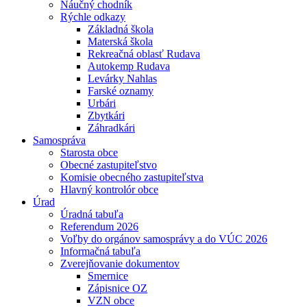
Náučný chodník
Rýchle odkazy
Základná škola
Materská škola
Rekreačná oblasť Rudava
Autokemp Rudava
Levárky Nahlas
Farské oznamy
Urbári
Zbytkári
Záhradkári
Samospráva
Starosta obce
Obecné zastupiteľstvo
Komisie obecného zastupiteľstva
Hlavný kontrolór obce
Úrad
Úradná tabuľa
Referendum 2026
Voľby do orgánov samosprávy a do VÚC 2026
Informačná tabuľa
Zverejňovanie dokumentov
Smernice
Zápisnice OZ
VZN obce