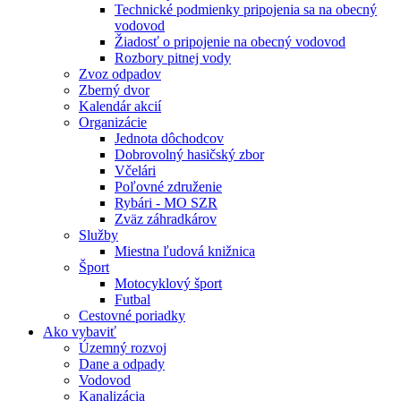
Technické podmienky pripojenia sa na obecný
vodovod
Žiadosť o pripojenie na obecný vodovod
Rozbory pitnej vody
Zvoz odpadov
Zberný dvor
Kalendár akcií
Organizácie
Jednota dôchodcov
Dobrovolný hasičský zbor
Včelári
Poľovné združenie
Rybári - MO SZR
Zväz záhradkárov
Služby
Miestna ľudová knižnica
Šport
Motocyklový šport
Futbal
Cestovné poriadky
Ako vybaviť
Územný rozvoj
Dane a odpady
Vodovod
Kanalizácia