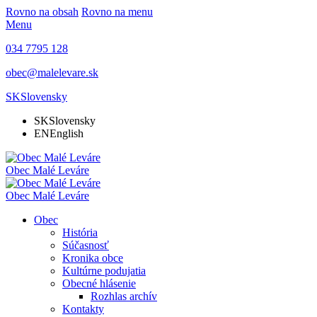
Rovno na obsah
Rovno na menu
Menu
034 7795 128
obec@malelevare.sk
SK
Slovensky
SK
Slovensky
EN
English
Obec
Malé Leváre
Obec
Malé Leváre
Obec
História
Súčasnosť
Kronika obce
Kultúrne podujatia
Obecné hlásenie
Rozhlas archív
Kontakty