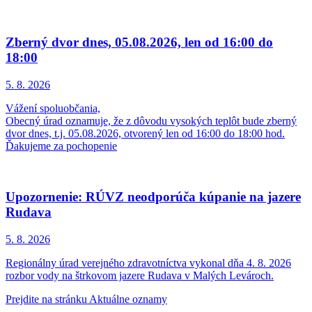
Zberný dvor dnes, 05.08.2026, len od 16:00 do
18:00
5. 8.
2026
Vážení spoluobčania,
Obecný úrad oznamuje, že z dôvodu vysokých teplôt bude zberný
dvor dnes, t.j. 05.08.2026, otvorený len od 16:00 do 18:00 hod.
Ďakujeme za pochopenie
Upozornenie: RÚVZ neodporúča kúpanie na jazere
Rudava
5. 8.
2026
Regionálny úrad verejného zdravotníctva vykonal dňa 4. 8. 2026
rozbor vody na štrkovom jazere Rudava v Malých Levároch.
Prejdite na stránku Aktuálne oznamy