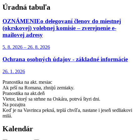
Úradná tabuľa
OZNÁMENIEo delegovaní členov do miestnej
(okrskovej) volebnej komisie – zverejnenie e-
mailovej adresy
5. 8.
2026
–
26. 8.
2026
Ochrana osobných údajov - základné informácie
26. 1.
2026
Pranostika na akt. mesiac
Ak prší na Romana, zhnijú zemiaky.
Pranostika na akt.deň
Vietor, ktorý sa strhne na Oskára, potrvá štyri dni.
Na pozajtra
Keď je na Vavrinca pekná, teplá chvíľa, nastane i jeseň sedliakovi
milá.
Kalendár