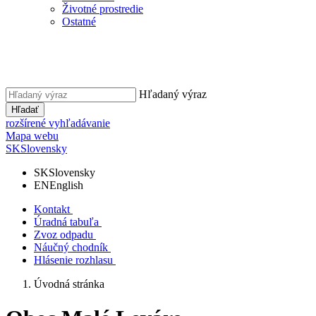
Životné prostredie
Ostatné
Hľadaný výraz
Hľadať
rozšírené vyhľadávanie
Mapa webu
SK
Slovensky
SK
Slovensky
EN
English
Kontakt
Úradná tabuľa
Zvoz odpadu
Náučný chodník
Hlásenie rozhlasu
Úvodná stránka