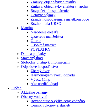
Zmluvy, objednávky a faktúry
Zmluvy, objednávky a faktúry - archív
Rozpočet a hospodárenie
Účtovné výkazy
Zásady hospodárenia s majetkom obce
Rozhodnutia URSO
Matrika
Narodenie dieťaťa
Uzavretie manželstva
Úmrtie
Osobitná matrika
POPLATKY
Dane a poplatky
Stavebný úrad
Slobodný prístup k informáciam
Odpadové hospodárstvo
Zberný dvor
Harmonogram zvozu odpadu
Vývoz žúmp
Ako triediť odpad
Občan
Aktuálne oznamy
Obecný vodovod
Rozhodnutie o výške ceny vodného
Cenník výkonov a služieb