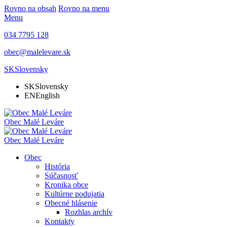
Rovno na obsah
Rovno na menu
Menu
034 7795 128
obec@malelevare.sk
SK
Slovensky
SK
Slovensky
EN
English
Obec
Malé Leváre
Obec
Malé Leváre
Obec
História
Súčasnosť
Kronika obce
Kultúrne podujatia
Obecné hlásenie
Rozhlas archív
Kontakty