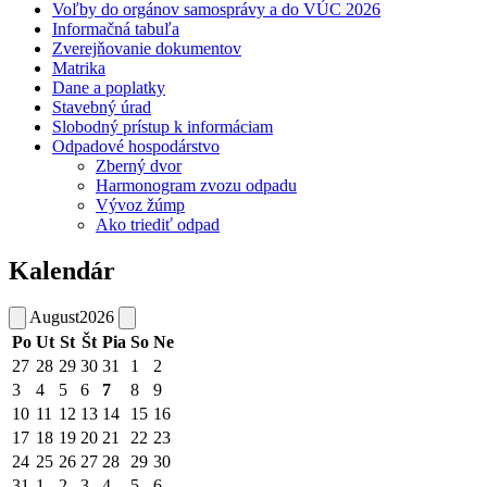
Voľby do orgánov samosprávy a do VÚC 2026
Informačná tabuľa
Zverejňovanie dokumentov
Matrika
Dane a poplatky
Stavebný úrad
Slobodný prístup k informáciam
Odpadové hospodárstvo
Zberný dvor
Harmonogram zvozu odpadu
Vývoz žúmp
Ako triediť odpad
Kalendár
August
2026
Po
Ut
St
Št
Pia
So
Ne
27
28
29
30
31
1
2
3
4
5
6
7
8
9
10
11
12
13
14
15
16
17
18
19
20
21
22
23
24
25
26
27
28
29
30
31
1
2
3
4
5
6