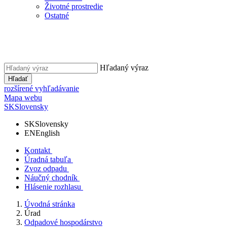
Životné prostredie
Ostatné
Hľadaný výraz
Hľadať
rozšírené vyhľadávanie
Mapa webu
SK
Slovensky
SK
Slovensky
EN
English
Kontakt
Úradná tabuľa
Zvoz odpadu
Náučný chodník
Hlásenie rozhlasu
Úvodná stránka
Úrad
Odpadové hospodárstvo