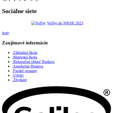
Sociálne siete
Voľby do NRSR 2023
hore
Zaujímavé informácie
Základná škola
Materská škola
Rekreačná oblasť Rudava
Autokemp Rudava
Farské oznamy
Urbári
Zbytkári