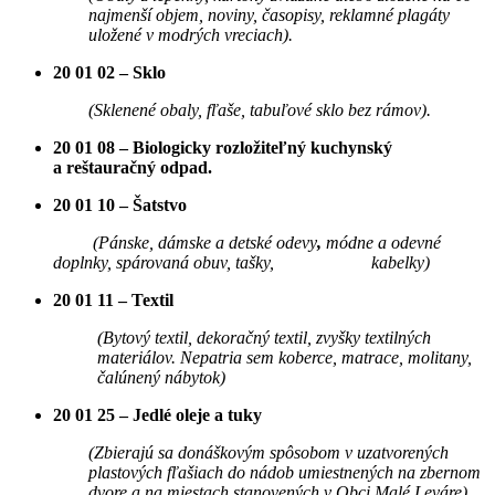
najmenší objem, noviny, časopisy, reklamné plagáty
uložené v modrých vreciach).
20 01 02 – Sklo
(Sklenené obaly, fľaše, tabuľové sklo bez rámov).
20 01 08 – Biologicky rozložiteľný kuchynský
a reštauračný odpad.
20 01 10 – Šatstvo
​​​​​​​
(Pánske, dámske a detské odevy
,
módne a odevné
doplnky, spárovaná obuv, tašky, kabelky)
20 01 11 – Textil
(Bytový textil, dekoračný textil, zvyšky textilných
materiálov. Nepatria sem koberce, matrace, molitany,
čalúnený nábytok)
20 01 25 – Jedlé oleje a tuky
(Zbierajú sa donáškovým spôsobom v uzatvorených
plastových fľašiach do nádob umiestnených na zbernom
dvore a na miestach stanovených v Obci Malé Leváre).