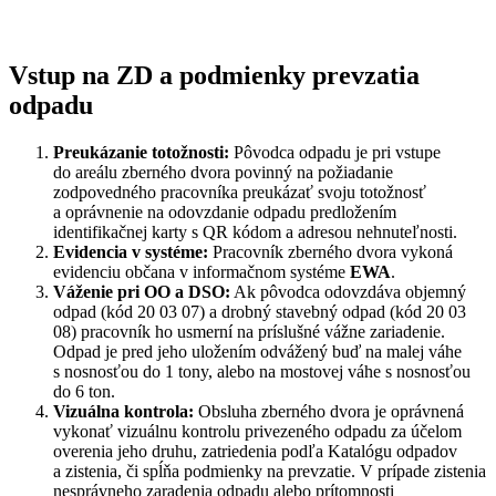
Vstup na ZD a podmienky prevzatia
odpadu
Preukázanie totožnosti:
Pôvodca odpadu je pri vstupe
do areálu zberného dvora povinný na požiadanie
zodpovedného pracovníka preukázať svoju totožnosť
a oprávnenie na odovzdanie odpadu predložením
identifikačnej karty s QR kódom a adresou nehnuteľnosti.
Evidencia v systéme:
Pracovník zberného dvora vykoná
evidenciu občana v informačnom systéme
EWA
.
Váženie pri OO a DSO:
Ak pôvodca odovzdáva objemný
odpad (kód 20 03 07) a drobný stavebný odpad (kód 20 03
08) pracovník ho usmerní na príslušné vážne zariadenie.
Odpad je pred jeho uložením odvážený buď na malej váhe
s nosnosťou do 1 tony, alebo na mostovej váhe s nosnosťou
do 6 ton.
Vizuálna kontrola:
Obsluha zberného dvora je oprávnená
vykonať vizuálnu kontrolu privezeného odpadu za účelom
overenia jeho druhu, zatriedenia podľa Katalógu odpadov
a zistenia, či spĺňa podmienky na prevzatie. V prípade zistenia
nesprávneho zaradenia odpadu alebo prítomnosti