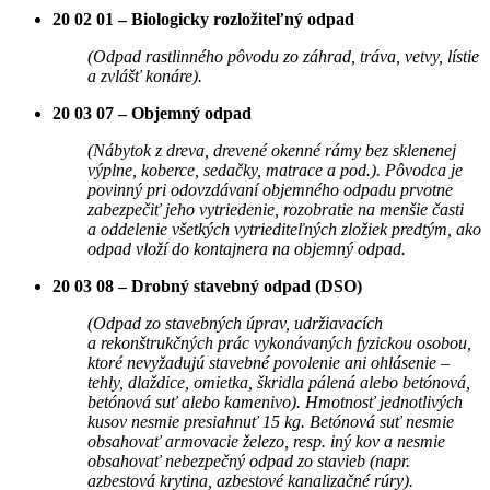
20 02 01 – Biologicky rozložiteľný odpad
(Odpad rastlinného pôvodu zo záhrad, tráva, vetvy, lístie
a zvlášť konáre).
20 03 07 – Objemný odpad
(Nábytok z dreva, drevené okenné rámy bez sklenenej
výplne, koberce, sedačky, matrace a pod.). Pôvodca je
povinný pri odovzdávaní objemného odpadu prvotne
zabezpečiť jeho vytriedenie, rozobratie na menšie časti
a oddelenie všetkých vytriediteľných zložiek predtým, ako
odpad vloží do kontajnera na objemný odpad.
20 03 08 – Drobný stavebný odpad (DSO)
(Odpad zo stavebných úprav, udržiavacích
a rekonštrukčných prác vykonávaných fyzickou osobou,
ktoré nevyžadujú stavebné povolenie ani ohlásenie –
tehly, dlaždice, omietka, škridla pálená alebo betónová,
betónová suť alebo kamenivo). Hmotnosť jednotlivých
kusov nesmie presiahnuť 15 kg. Betónová suť nesmie
obsahovať armovacie železo, resp. iný kov a nesmie
obsahovať nebezpečný odpad zo stavieb (napr.
azbestová krytina, azbestové kanalizačné rúry).