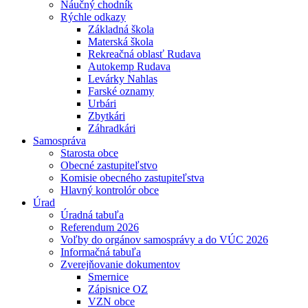
Náučný chodník
Rýchle odkazy
Základná škola
Materská škola
Rekreačná oblasť Rudava
Autokemp Rudava
Levárky Nahlas
Farské oznamy
Urbári
Zbytkári
Záhradkári
Samospráva
Starosta obce
Obecné zastupiteľstvo
Komisie obecného zastupiteľstva
Hlavný kontrolór obce
Úrad
Úradná tabuľa
Referendum 2026
Voľby do orgánov samosprávy a do VÚC 2026
Informačná tabuľa
Zverejňovanie dokumentov
Smernice
Zápisnice OZ
VZN obce