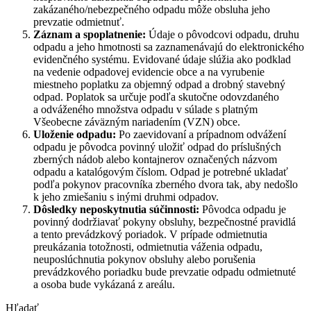
zakázaného/nebezpečného odpadu môže obsluha jeho
prevzatie odmietnuť.
Záznam a spoplatnenie:
Údaje o pôvodcovi odpadu, druhu
odpadu a jeho hmotnosti sa zaznamenávajú do elektronického
evidenčného systému. Evidované údaje slúžia ako podklad
na vedenie odpadovej evidencie obce a na vyrubenie
miestneho poplatku za objemný odpad a drobný stavebný
odpad. Poplatok sa určuje podľa skutočne odovzdaného
a odváženého množstva odpadu v súlade s platným
Všeobecne záväzným nariadením (VZN) obce.
Uloženie odpadu:
Po zaevidovaní a prípadnom odvážení
odpadu je pôvodca povinný uložiť odpad do príslušných
zberných nádob alebo kontajnerov označených názvom
odpadu a katalógovým číslom. Odpad je potrebné ukladať
podľa pokynov pracovníka zberného dvora tak, aby nedošlo
k jeho zmiešaniu s inými druhmi odpadov.
Dôsledky neposkytnutia súčinnosti:
Pôvodca odpadu je
povinný dodržiavať pokyny obsluhy, bezpečnostné pravidlá
a tento prevádzkový poriadok. V prípade odmietnutia
preukázania totožnosti, odmietnutia váženia odpadu,
neuposlúchnutia pokynov obsluhy alebo porušenia
prevádzkového poriadku bude prevzatie odpadu odmietnuté
a osoba bude vykázaná z areálu.
Hľadať