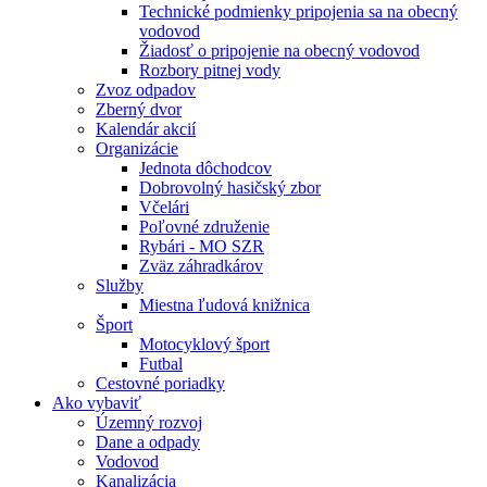
Technické podmienky pripojenia sa na obecný
vodovod
Žiadosť o pripojenie na obecný vodovod
Rozbory pitnej vody
Zvoz odpadov
Zberný dvor
Kalendár akcií
Organizácie
Jednota dôchodcov
Dobrovolný hasičský zbor
Včelári
Poľovné združenie
Rybári - MO SZR
Zväz záhradkárov
Služby
Miestna ľudová knižnica
Šport
Motocyklový šport
Futbal
Cestovné poriadky
Ako vybaviť
Územný rozvoj
Dane a odpady
Vodovod
Kanalizácia