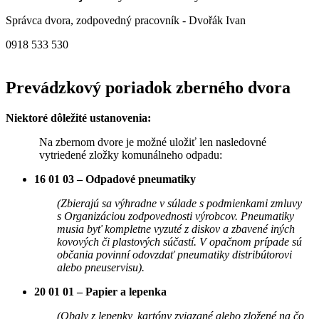
Správca dvora, zodpovedný pracovník - Dvořák Ivan
0918 533 530
Prevádzkový poriadok zberného dvora
Niektoré dôležité ustanovenia:
Na zbernom dvore je možné uložiť len nasledovné
vytriedené zložky komunálneho odpadu:
16 01 03 – Odpadové pneumatiky
(Zbierajú sa výhradne v súlade s podmienkami zmluvy
s Organizáciou zodpovednosti výrobcov.
Pneumatiky
musia byť kompletne vyzuté z diskov a zbavené iných
kovových či plastových súčastí. V opačnom prípade sú
občania povinní odovzdať pneumatiky distribútorovi
alebo pneuservisu).
20 01 01 – Papier a lepenka
(Obaly z lepenky, kartóny zviazané alebo zložené na čo