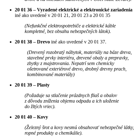
20 01 36 – Vyradené elektrické a elektronické zariadenia
iné ako uvedené v 20 01 21, 20 01 23 a 20 01 35
(Nefunkčné elektrospotrebiče a elektrické káble
kompletné, bez obsahu nebezpečných látok).
20 01 38 – Drevo
iné ako uvedené v 20 01 37.
(Drevený rozobratý nábytok, materiály na báze dreva,
stavebné prvky interiéru, drevené obaly a prepravky,
zbytky z majstrovania. Nepatrí sem chemicky
ošetrované exteriérové drevo, drobný drevny prach,
kombinované materiály)
20 01 39 – Plasty
(Požaduje sa stlačenie prázdnych fliaš a obalov
z dôvodu zníženia objemu odpadu a ich uloženie
do žltých vriec).
20 01 40 – Kovy
(Železný šrot a kovy nesmú obsahovať nebezpečné látky,
ropné produkty a chemikálie).