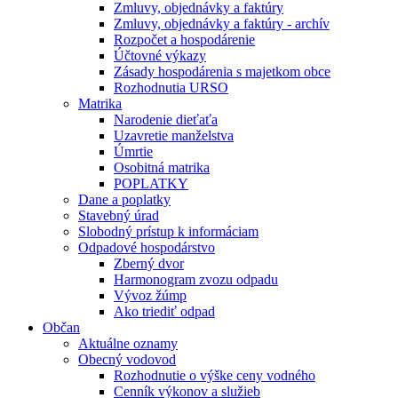
Zmluvy, objednávky a faktúry
Zmluvy, objednávky a faktúry - archív
Rozpočet a hospodárenie
Účtovné výkazy
Zásady hospodárenia s majetkom obce
Rozhodnutia URSO
Matrika
Narodenie dieťaťa
Uzavretie manželstva
Úmrtie
Osobitná matrika
POPLATKY
Dane a poplatky
Stavebný úrad
Slobodný prístup k informáciam
Odpadové hospodárstvo
Zberný dvor
Harmonogram zvozu odpadu
Vývoz žúmp
Ako triediť odpad
Občan
Aktuálne oznamy
Obecný vodovod
Rozhodnutie o výške ceny vodného
Cenník výkonov a služieb