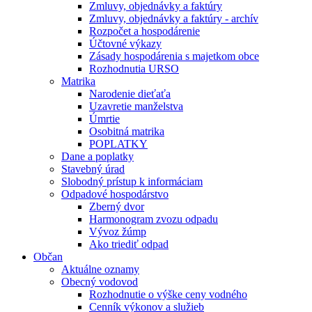
Zmluvy, objednávky a faktúry
Zmluvy, objednávky a faktúry - archív
Rozpočet a hospodárenie
Účtovné výkazy
Zásady hospodárenia s majetkom obce
Rozhodnutia URSO
Matrika
Narodenie dieťaťa
Uzavretie manželstva
Úmrtie
Osobitná matrika
POPLATKY
Dane a poplatky
Stavebný úrad
Slobodný prístup k informáciam
Odpadové hospodárstvo
Zberný dvor
Harmonogram zvozu odpadu
Vývoz žúmp
Ako triediť odpad
Občan
Aktuálne oznamy
Obecný vodovod
Rozhodnutie o výške ceny vodného
Cenník výkonov a služieb