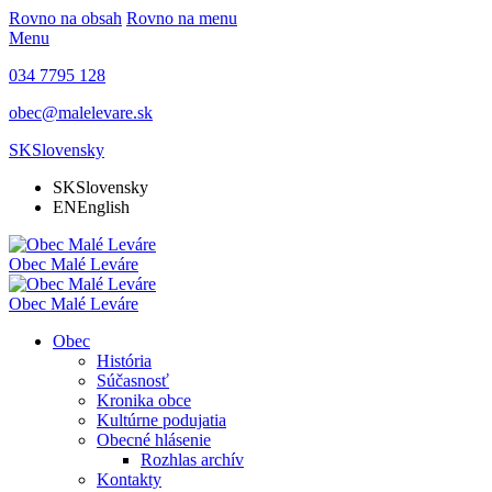
Rovno na obsah
Rovno na menu
Menu
034 7795 128
obec@malelevare.sk
SK
Slovensky
SK
Slovensky
EN
English
Obec
Malé Leváre
Obec
Malé Leváre
Obec
História
Súčasnosť
Kronika obce
Kultúrne podujatia
Obecné hlásenie
Rozhlas archív
Kontakty