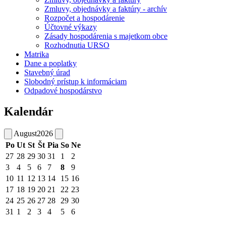
Zmluvy, objednávky a faktúry - archív
Rozpočet a hospodárenie
Účtovné výkazy
Zásady hospodárenia s majetkom obce
Rozhodnutia URSO
Matrika
Dane a poplatky
Stavebný úrad
Slobodný prístup k informáciam
Odpadové hospodárstvo
Kalendár
August
2026
Po
Ut
St
Št
Pia
So
Ne
27
28
29
30
31
1
2
3
4
5
6
7
8
9
10
11
12
13
14
15
16
17
18
19
20
21
22
23
24
25
26
27
28
29
30
31
1
2
3
4
5
6