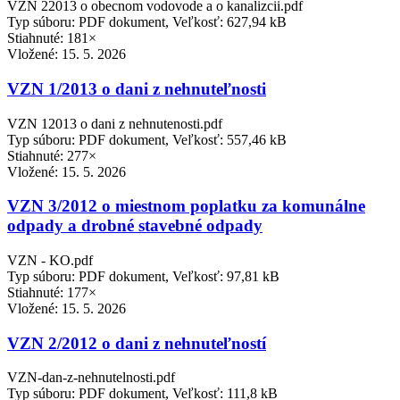
VZN 22013 o obecnom vodovode a o kanalizcii.pdf
Typ súboru: PDF dokument, Veľkosť: 627,94 kB
Stiahnuté: 181×
Vložené:
15. 5. 2026
VZN 1/2013 o dani z nehnuteľnosti
VZN 12013 o dani z nehnutenosti.pdf
Typ súboru: PDF dokument, Veľkosť: 557,46 kB
Stiahnuté: 277×
Vložené:
15. 5. 2026
VZN 3/2012 o miestnom poplatku za komunálne
odpady a drobné stavebné odpady
VZN - KO.pdf
Typ súboru: PDF dokument, Veľkosť: 97,81 kB
Stiahnuté: 177×
Vložené:
15. 5. 2026
VZN 2/2012 o dani z nehnuteľností
VZN-dan-z-nehnutelnosti.pdf
Typ súboru: PDF dokument, Veľkosť: 111,8 kB