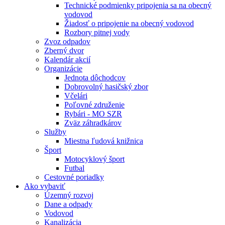
Technické podmienky pripojenia sa na obecný
vodovod
Žiadosť o pripojenie na obecný vodovod
Rozbory pitnej vody
Zvoz odpadov
Zberný dvor
Kalendár akcií
Organizácie
Jednota dôchodcov
Dobrovolný hasičský zbor
Včelári
Poľovné združenie
Rybári - MO SZR
Zväz záhradkárov
Služby
Miestna ľudová knižnica
Šport
Motocyklový šport
Futbal
Cestovné poriadky
Ako vybaviť
Územný rozvoj
Dane a odpady
Vodovod
Kanalizácia