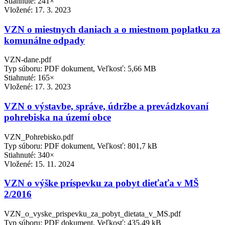
Stiahnuté: 241×
Vložené:
17. 3. 2023
VZN o miestnych daniach a o miestnom poplatku za
komunálne odpady
VZN-dane.pdf
Typ súboru: PDF dokument, Veľkosť: 5,66 MB
Stiahnuté: 165×
Vložené:
17. 3. 2023
VZN o výstavbe, správe, údržbe a prevádzkovaní
pohrebiska na území obce
VZN_Pohrebisko.pdf
Typ súboru: PDF dokument, Veľkosť: 801,7 kB
Stiahnuté: 340×
Vložené:
15. 11. 2024
VZN o výške príspevku za pobyt dieťaťa v MŠ
2/2016
VZN_o_vyske_prispevku_za_pobyt_dietata_v_MS.pdf
Typ súboru: PDF dokument, Veľkosť: 435,49 kB