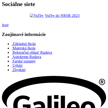
Sociálne siete
Voľby do NRSR 2023
hore
Zaujímavé informácie
Základná škola
Materská škola
Rekreačná oblasť Rudava
Autokemp Rudava
Farské oznamy
Urbári
Zbytkári