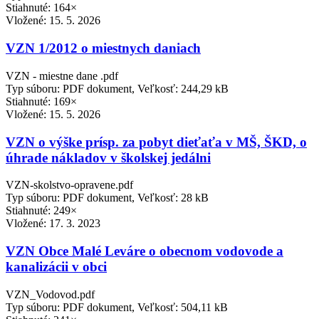
Stiahnuté: 164×
Vložené:
15. 5. 2026
VZN 1/2012 o miestnych daniach
VZN - miestne dane .pdf
Typ súboru: PDF dokument, Veľkosť: 244,29 kB
Stiahnuté: 169×
Vložené:
15. 5. 2026
VZN o výške prísp. za pobyt dieťaťa v MŠ, ŠKD, o
úhrade nákladov v školskej jedálni
VZN-skolstvo-opravene.pdf
Typ súboru: PDF dokument, Veľkosť: 28 kB
Stiahnuté: 249×
Vložené:
17. 3. 2023
VZN Obce Malé Leváre o obecnom vodovode a
kanalizácii v obci
VZN_Vodovod.pdf
Typ súboru: PDF dokument, Veľkosť: 504,11 kB