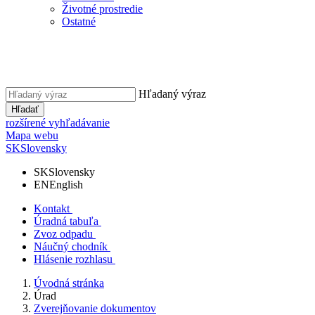
Životné prostredie
Ostatné
Hľadaný výraz
Hľadať
rozšírené vyhľadávanie
Mapa webu
SK
Slovensky
SK
Slovensky
EN
English
Kontakt
Úradná tabuľa
Zvoz odpadu
Náučný chodník
Hlásenie rozhlasu
Úvodná stránka
Úrad
Zverejňovanie dokumentov