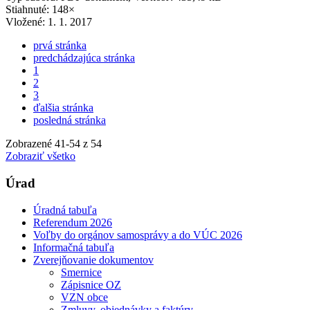
Stiahnuté: 148×
Vložené:
1. 1. 2017
prvá stránka
predchádzajúca stránka
1
2
3
ďalšia stránka
posledná stránka
Zobrazené
41
-
54
z 54
Zobraziť všetko
Úrad
Úradná tabuľa
Referendum 2026
Voľby do orgánov samosprávy a do VÚC 2026
Informačná tabuľa
Zverejňovanie dokumentov
Smernice
Zápisnice OZ
VZN obce
Zmluvy, objednávky a faktúry