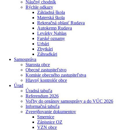
Náučný chodník
Rýchle odkazy
Základná škola
Materská škola
Rekreačná oblasť Rudava
Autokemp Rudava
Levárky Nahlas
Farské oznamy
Urbári
Zbytkári
Záhradkári
Samospráva
Starosta obce
Obecné zastupiteľstvo
Komisie obecného zastupiteľstva
Hlavný kontrolór obce
Úrad
Úradná tabuľa
Referendum 2026
Voľby do orgánov samosprávy a do VÚC 2026
Informačná tabuľa
Zverejňovanie dokumentov
Smernice
Zápisnice OZ
VZN obce