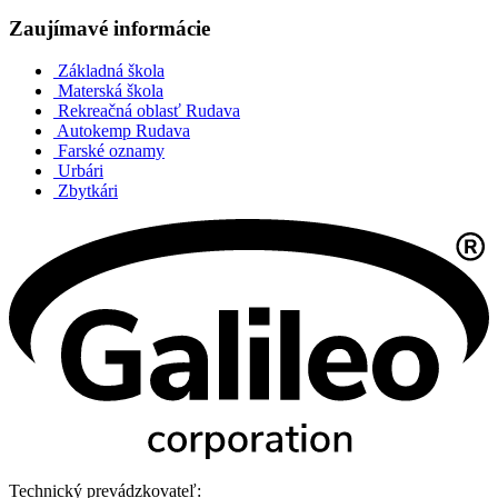
Zaujímavé informácie
Základná škola
Materská škola
Rekreačná oblasť Rudava
Autokemp Rudava
Farské oznamy
Urbári
Zbytkári
Technický prevádzkovateľ: