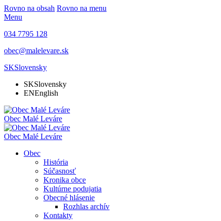
Rovno na obsah
Rovno na menu
Menu
034 7795 128
obec@malelevare.sk
SK
Slovensky
SK
Slovensky
EN
English
Obec
Malé Leváre
Obec
Malé Leváre
Obec
História
Súčasnosť
Kronika obce
Kultúrne podujatia
Obecné hlásenie
Rozhlas archív
Kontakty