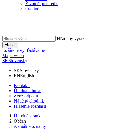
Životné prostredie
Ostatné
Hľadaný výraz
Hľadať
rozšírené vyhľadávanie
Mapa webu
SK
Slovensky
SK
Slovensky
EN
English
Kontakt
Úradná tabuľa
Zvoz odpadu
Náučný chodník
Hlásenie rozhlasu
Úvodná stránka
Občan
Aktuálne oznamy