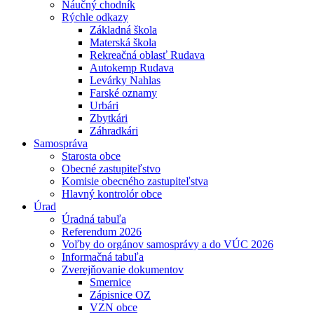
Náučný chodník
Rýchle odkazy
Základná škola
Materská škola
Rekreačná oblasť Rudava
Autokemp Rudava
Levárky Nahlas
Farské oznamy
Urbári
Zbytkári
Záhradkári
Samospráva
Starosta obce
Obecné zastupiteľstvo
Komisie obecného zastupiteľstva
Hlavný kontrolór obce
Úrad
Úradná tabuľa
Referendum 2026
Voľby do orgánov samosprávy a do VÚC 2026
Informačná tabuľa
Zverejňovanie dokumentov
Smernice
Zápisnice OZ
VZN obce