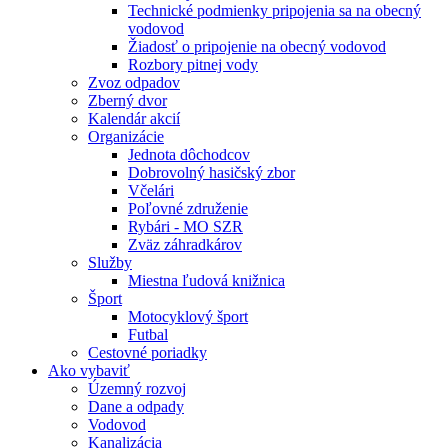
Technické podmienky pripojenia sa na obecný
vodovod
Žiadosť o pripojenie na obecný vodovod
Rozbory pitnej vody
Zvoz odpadov
Zberný dvor
Kalendár akcií
Organizácie
Jednota dôchodcov
Dobrovolný hasičský zbor
Včelári
Poľovné združenie
Rybári - MO SZR
Zväz záhradkárov
Služby
Miestna ľudová knižnica
Šport
Motocyklový šport
Futbal
Cestovné poriadky
Ako vybaviť
Územný rozvoj
Dane a odpady
Vodovod
Kanalizácia