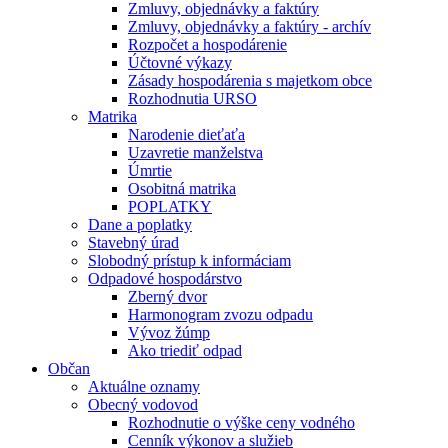
Zmluvy, objednávky a faktúry
Zmluvy, objednávky a faktúry - archív
Rozpočet a hospodárenie
Účtovné výkazy
Zásady hospodárenia s majetkom obce
Rozhodnutia URSO
Matrika
Narodenie dieťaťa
Uzavretie manželstva
Úmrtie
Osobitná matrika
POPLATKY
Dane a poplatky
Stavebný úrad
Slobodný prístup k informáciam
Odpadové hospodárstvo
Zberný dvor
Harmonogram zvozu odpadu
Vývoz žúmp
Ako triediť odpad
Občan
Aktuálne oznamy
Obecný vodovod
Rozhodnutie o výške ceny vodného
Cenník výkonov a služieb