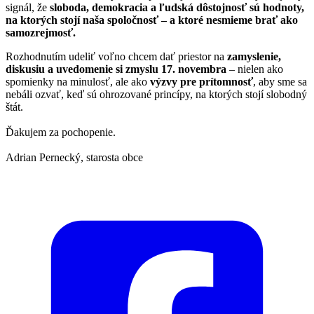
signál, že
sloboda, demokracia a ľudská dôstojnosť sú hodnoty,
na ktorých stojí naša spoločnosť – a ktoré nesmieme brať ako
samozrejmosť.
Rozhodnutím udeliť voľno chcem dať priestor na
zamyslenie,
diskusiu a uvedomenie si zmyslu 17. novembra
– nielen ako
spomienky na minulosť, ale ako
výzvy pre prítomnosť
, aby sme sa
nebáli ozvať, keď sú ohrozované princípy, na ktorých stojí slobodný
štát.
Ďakujem za pochopenie.
Adrian Pernecký, starosta obce