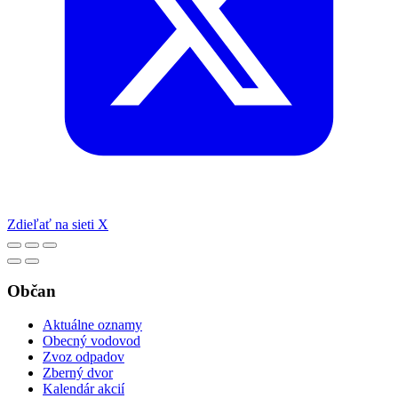
Zdieľať na sieti X
Občan
Aktuálne oznamy
Obecný vodovod
Zvoz odpadov
Zberný dvor
Kalendár akcií