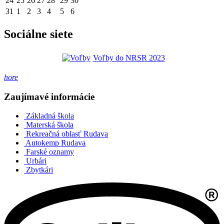
24
25
26
27
28
29
30
31
1
2
3
4
5
6
Sociálne siete
Voľby do NRSR 2023
hore
Zaujímavé informácie
Základná škola
Materská škola
Rekreačná oblasť Rudava
Autokemp Rudava
Farské oznamy
Urbári
Zbytkári