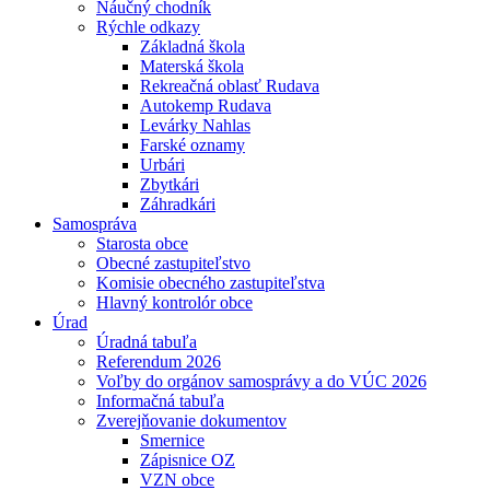
Náučný chodník
Rýchle odkazy
Základná škola
Materská škola
Rekreačná oblasť Rudava
Autokemp Rudava
Levárky Nahlas
Farské oznamy
Urbári
Zbytkári
Záhradkári
Samospráva
Starosta obce
Obecné zastupiteľstvo
Komisie obecného zastupiteľstva
Hlavný kontrolór obce
Úrad
Úradná tabuľa
Referendum 2026
Voľby do orgánov samosprávy a do VÚC 2026
Informačná tabuľa
Zverejňovanie dokumentov
Smernice
Zápisnice OZ
VZN obce