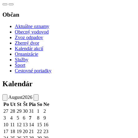
Občan
Aktuálne oznamy
Obecný vodovod
Zvoz odpadov
Zberný dvor
Kalendár akcií
Organizácie
Služby
Šport
Cestovné poriadky
Kalendár
August
2026
Po
Ut
St
Št
Pia
So
Ne
27
28
29
30
31
1
2
3
4
5
6
7
8
9
10
11
12
13
14
15
16
17
18
19
20
21
22
23