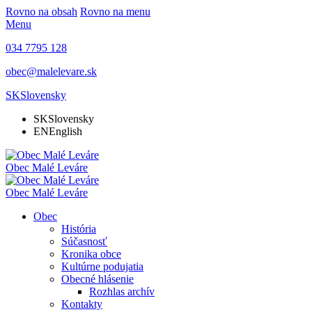
Rovno na obsah
Rovno na menu
Menu
034 7795 128
obec@malelevare.sk
SK
Slovensky
SK
Slovensky
EN
English
Obec
Malé Leváre
Obec
Malé Leváre
Obec
História
Súčasnosť
Kronika obce
Kultúrne podujatia
Obecné hlásenie
Rozhlas archív
Kontakty