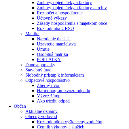
Zmluvy, objednávky a faktúry
Zmluvy, objednávky a faktúry - archív
Rozpočet a hospodárenie
Účtovné výkazy
Zásady hospodárenia s majetkom obce
Rozhodnutia URSO
Matrika
Narodenie dieťaťa
Uzavretie manželstva
Úmrtie
Osobitná matrika
POPLATKY
Dane a poplatky
Stavebný úrad
Slobodný prístup k informáciam
Odpadové hospodárstvo
Zberný dvor
Harmonogram zvozu odpadu
Vývoz žúmp
Ako triediť odpad
Občan
Aktuálne oznamy
Obecný vodovod
Rozhodnutie o výške ceny vodného
Cenník výkonov a služieb