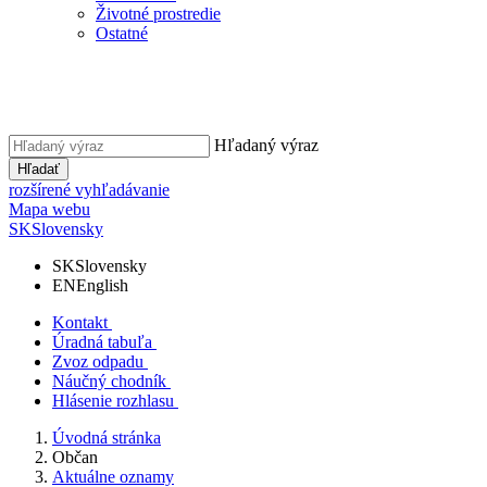
Životné prostredie
Ostatné
Hľadaný výraz
Hľadať
rozšírené vyhľadávanie
Mapa webu
SK
Slovensky
SK
Slovensky
EN
English
Kontakt
Úradná tabuľa
Zvoz odpadu
Náučný chodník
Hlásenie rozhlasu
Úvodná stránka
Občan
Aktuálne oznamy