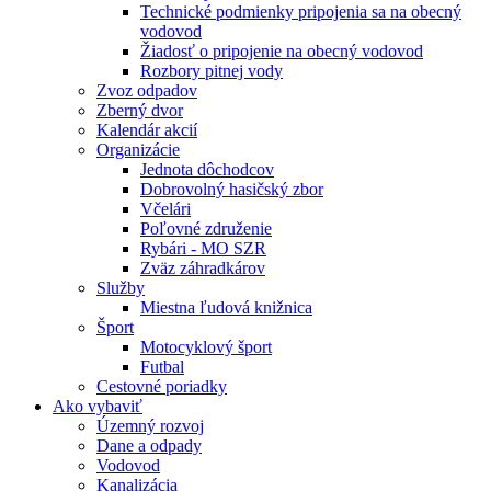
Technické podmienky pripojenia sa na obecný
vodovod
Žiadosť o pripojenie na obecný vodovod
Rozbory pitnej vody
Zvoz odpadov
Zberný dvor
Kalendár akcií
Organizácie
Jednota dôchodcov
Dobrovolný hasičský zbor
Včelári
Poľovné združenie
Rybári - MO SZR
Zväz záhradkárov
Služby
Miestna ľudová knižnica
Šport
Motocyklový šport
Futbal
Cestovné poriadky
Ako vybaviť
Územný rozvoj
Dane a odpady
Vodovod
Kanalizácia