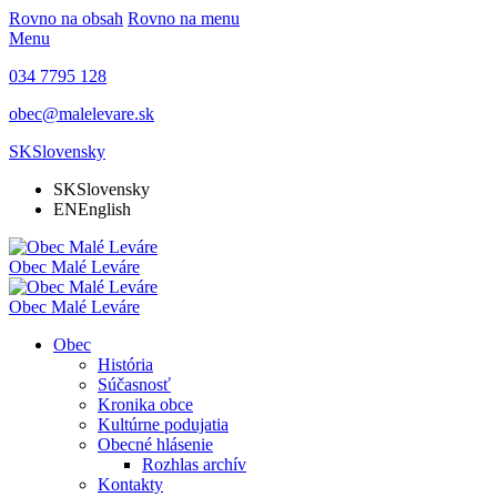
Rovno na obsah
Rovno na menu
Menu
034 7795 128
obec@malelevare.sk
SK
Slovensky
SK
Slovensky
EN
English
Obec
Malé Leváre
Obec
Malé Leváre
Obec
História
Súčasnosť
Kronika obce
Kultúrne podujatia
Obecné hlásenie
Rozhlas archív
Kontakty