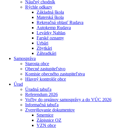
Náučný chodník
Rýchle odkazy
Základná škola
Materská škola
Rekreačná oblasť Rudava
Autokemp Rudava
Levárky Nahlas
Farské oznamy
Urbári
Zbytkári
Záhradkári
Samospráva
Starosta obce
Obecné zastupiteľstvo
Komisie obecného zastupiteľstva
Hlavný kontrolór obce
Úrad
Úradná tabuľa
Referendum 2026
Voľby do orgánov samosprávy a do VÚC 2026
Informačná tabuľa
Zverejňovanie dokumentov
Smernice
Zápisnice OZ
VZN obce