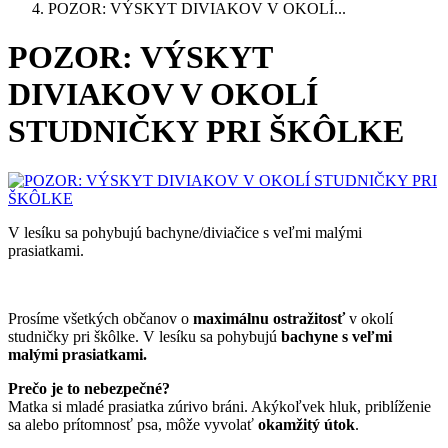
POZOR: VÝSKYT DIVIAKOV V OKOLÍ...
POZOR: VÝSKYT
DIVIAKOV V OKOLÍ
STUDNIČKY PRI ŠKÔLKE
V lesíku sa pohybujú bachyne/diviačice s veľmi malými
prasiatkami.
Prosíme všetkých občanov o
maxi
málnu ostražitosť
v okolí
studničky pri škôlke. V lesíku sa pohybujú
bachyne s veľmi
malými prasiatkami.
Prečo je to nebezpečné?
Matka si mladé prasiatka zúrivo bráni. Akýkoľvek hluk, priblíženie
sa alebo prítomnosť psa, môže vyvolať
okamžitý útok
.