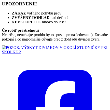
UPOZORNENIE
ZÁKAZ
voľného pohybu psov!
ZVÝŠENÝ DOHĽAD
nad deťmi!
NEVSTUPUJTE
hlboko do lesa!
Čo robiť pri stretnutí?
Nekričte, neutekajte (mohlo by to spustiť prenasledovanie). Zostaňte
pokojní a čo najpomalšie cúvajte preč z dohľadu diviačej zveri.