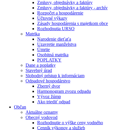
Zmluvy, objednávky a faktúry
Zmluvy, objednávky a faktúry - archív
Rozpočet a hospodárenie
Účtovné výkazy
Zásady hospodárenia s majetkom obce
Rozhodnutia URSO
Matrika
Narodenie dieťaťa
Uzavretie manželstva
Úmrtie
Osobitná matrika
POPLATKY
Dane a poplatky
Stavebný úrad
Slobodný prístup k informáciam
Odpadové hospodárstvo
Zberný dvor
Harmonogram zvozu odpadu
Vývoz žúmp
Ako triediť odpad
Občan
Aktuálne oznamy
Obecný vodovod
Rozhodnutie o výške ceny vodného
Cenník výkonov a služieb