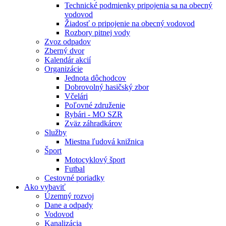
Technické podmienky pripojenia sa na obecný
vodovod
Žiadosť o pripojenie na obecný vodovod
Rozbory pitnej vody
Zvoz odpadov
Zberný dvor
Kalendár akcií
Organizácie
Jednota dôchodcov
Dobrovolný hasičský zbor
Včelári
Poľovné združenie
Rybári - MO SZR
Zväz záhradkárov
Služby
Miestna ľudová knižnica
Šport
Motocyklový šport
Futbal
Cestovné poriadky
Ako vybaviť
Územný rozvoj
Dane a odpady
Vodovod
Kanalizácia