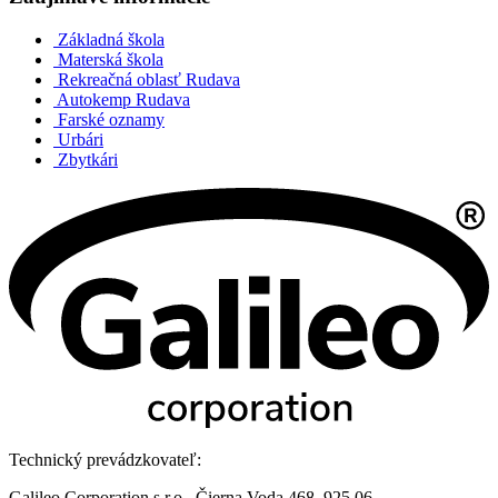
Základná škola
Materská škola
Rekreačná oblasť Rudava
Autokemp Rudava
Farské oznamy
Urbári
Zbytkári
Technický prevádzkovateľ:
Galileo Corporation s.r.o., Čierna Voda 468, 925 06