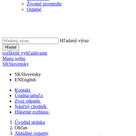
Životné prostredie
Ostatné
Hľadaný výraz
Hľadať
rozšírené vyhľadávanie
Mapa webu
SK
Slovensky
SK
Slovensky
EN
English
Kontakt
Úradná tabuľa
Zvoz odpadu
Náučný chodník
Hlásenie rozhlasu
Úvodná stránka
Občan
Aktuálne oznamy