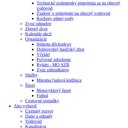
Technické podmienky pripojenia sa na obecný
vodovod
Žiadosť o pripojenie na obecný vodovod
Rozbory pitnej vody
Zvoz odpadov
Zberný dvor
Kalendár akcií
Organizácie
Jednota dôchodcov
Dobrovolný hasičský zbor
Včelári
Poľovné združenie
Rybári - MO SZR
Zväz záhradkárov
Služby
Miestna ľudová knižnica
Šport
Motocyklový šport
Futbal
Cestovné poriadky
Ako vybaviť
Územný rozvoj
Dane a odpady
Vodovod
Kanalizácia