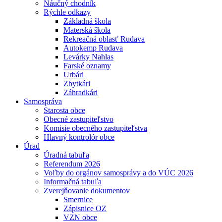
Náučný chodník
Rýchle odkazy
Základná škola
Materská škola
Rekreačná oblasť Rudava
Autokemp Rudava
Levárky Nahlas
Farské oznamy
Urbári
Zbytkári
Záhradkári
Samospráva
Starosta obce
Obecné zastupiteľstvo
Komisie obecného zastupiteľstva
Hlavný kontrolór obce
Úrad
Úradná tabuľa
Referendum 2026
Voľby do orgánov samosprávy a do VÚC 2026
Informačná tabuľa
Zverejňovanie dokumentov
Smernice
Zápisnice OZ
VZN obce