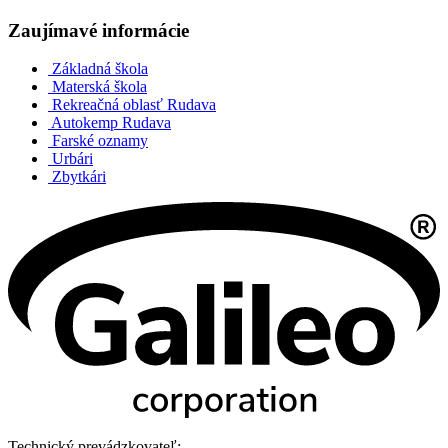
Zaujímavé informácie
Základná škola
Materská škola
Rekreačná oblasť Rudava
Autokemp Rudava
Farské oznamy
Urbári
Zbytkári
Technický prevádzkovateľ: