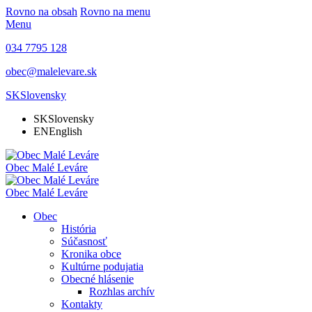
Rovno na obsah
Rovno na menu
Menu
034 7795 128
obec@malelevare.sk
SK
Slovensky
SK
Slovensky
EN
English
Obec
Malé Leváre
Obec
Malé Leváre
Obec
História
Súčasnosť
Kronika obce
Kultúrne podujatia
Obecné hlásenie
Rozhlas archív
Kontakty