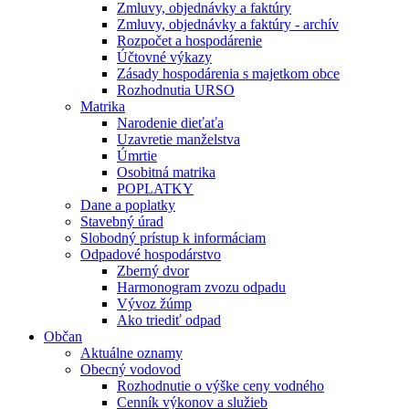
Zmluvy, objednávky a faktúry
Zmluvy, objednávky a faktúry - archív
Rozpočet a hospodárenie
Účtovné výkazy
Zásady hospodárenia s majetkom obce
Rozhodnutia URSO
Matrika
Narodenie dieťaťa
Uzavretie manželstva
Úmrtie
Osobitná matrika
POPLATKY
Dane a poplatky
Stavebný úrad
Slobodný prístup k informáciam
Odpadové hospodárstvo
Zberný dvor
Harmonogram zvozu odpadu
Vývoz žúmp
Ako triediť odpad
Občan
Aktuálne oznamy
Obecný vodovod
Rozhodnutie o výške ceny vodného
Cenník výkonov a služieb