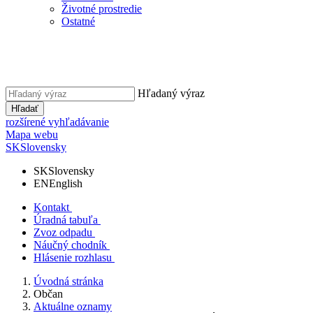
Životné prostredie
Ostatné
Hľadaný výraz
Hľadať
rozšírené vyhľadávanie
Mapa webu
SK
Slovensky
SK
Slovensky
EN
English
Kontakt
Úradná tabuľa
Zvoz odpadu
Náučný chodník
Hlásenie rozhlasu
Úvodná stránka
Občan
Aktuálne oznamy