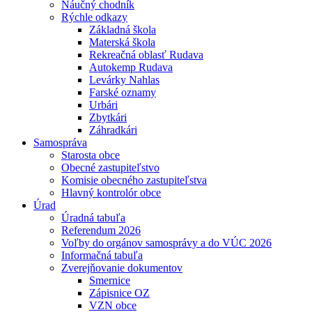
Náučný chodník
Rýchle odkazy
Základná škola
Materská škola
Rekreačná oblasť Rudava
Autokemp Rudava
Levárky Nahlas
Farské oznamy
Urbári
Zbytkári
Záhradkári
Samospráva
Starosta obce
Obecné zastupiteľstvo
Komisie obecného zastupiteľstva
Hlavný kontrolór obce
Úrad
Úradná tabuľa
Referendum 2026
Voľby do orgánov samosprávy a do VÚC 2026
Informačná tabuľa
Zverejňovanie dokumentov
Smernice
Zápisnice OZ
VZN obce