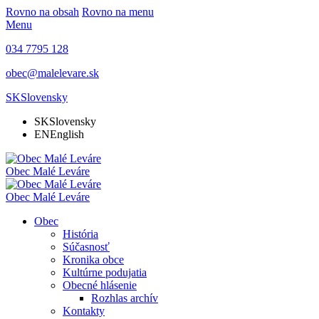
Rovno na obsah
Rovno na menu
Menu
034 7795 128
obec@malelevare.sk
SK
Slovensky
SK
Slovensky
EN
English
Obec
Malé Leváre
Obec
Malé Leváre
Obec
História
Súčasnosť
Kronika obce
Kultúrne podujatia
Obecné hlásenie
Rozhlas archív
Kontakty