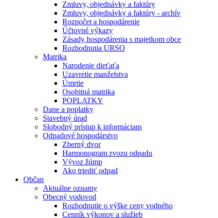
Zmluvy, objednávky a faktúry
Zmluvy, objednávky a faktúry - archív
Rozpočet a hospodárenie
Účtovné výkazy
Zásady hospodárenia s majetkom obce
Rozhodnutia URSO
Matrika
Narodenie dieťaťa
Uzavretie manželstva
Úmrtie
Osobitná matrika
POPLATKY
Dane a poplatky
Stavebný úrad
Slobodný prístup k informáciam
Odpadové hospodárstvo
Zberný dvor
Harmonogram zvozu odpadu
Vývoz žúmp
Ako triediť odpad
Občan
Aktuálne oznamy
Obecný vodovod
Rozhodnutie o výške ceny vodného
Cenník výkonov a služieb