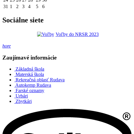
31
1
2
3
4
5
6
Sociálne siete
Voľby do NRSR 2023
hore
Zaujímavé informácie
Základná škola
Materská škola
Rekreačná oblasť Rudava
Autokemp Rudava
Farské oznamy
Urbári
Zbytkári