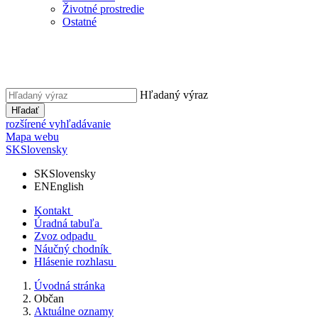
Životné prostredie
Ostatné
Hľadaný výraz
Hľadať
rozšírené vyhľadávanie
Mapa webu
SK
Slovensky
SK
Slovensky
EN
English
Kontakt
Úradná tabuľa
Zvoz odpadu
Náučný chodník
Hlásenie rozhlasu
Úvodná stránka
Občan
Aktuálne oznamy