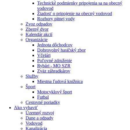
Technické podmienky pripojenia sa na obecný
vodovod
Žiadosť o pripojenie na obecný vodovod
Rozbory pitnej vody
Zvoz odpadov
Zberný dvor
Kalendár akcií
Organizácie
Jednota dôchodcov
Dobrovolný hasičský zbor
Včelári
Poľovné združenie
Rybári - MO SZR
Zväz záhradkárov
Služby
Miestna ľudová knižnica
Šport
Motocyklový šport
Futbal
Cestovné poriadky
Ako vybaviť
Územný rozvoj
Dane a odpady
Vodovod
Kanalizácia