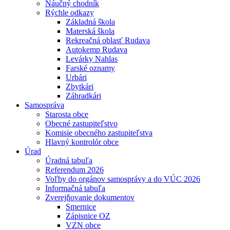
Náučný chodník
Rýchle odkazy
Základná škola
Materská škola
Rekreačná oblasť Rudava
Autokemp Rudava
Levárky Nahlas
Farské oznamy
Urbári
Zbytkári
Záhradkári
Samospráva
Starosta obce
Obecné zastupiteľstvo
Komisie obecného zastupiteľstva
Hlavný kontrolór obce
Úrad
Úradná tabuľa
Referendum 2026
Voľby do orgánov samosprávy a do VÚC 2026
Informačná tabuľa
Zverejňovanie dokumentov
Smernice
Zápisnice OZ
VZN obce