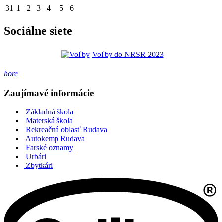
31
1
2
3
4
5
6
Sociálne siete
Voľby do NRSR 2023
hore
Zaujímavé informácie
Základná škola
Materská škola
Rekreačná oblasť Rudava
Autokemp Rudava
Farské oznamy
Urbári
Zbytkári