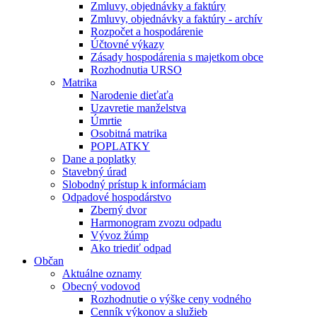
Zmluvy, objednávky a faktúry
Zmluvy, objednávky a faktúry - archív
Rozpočet a hospodárenie
Účtovné výkazy
Zásady hospodárenia s majetkom obce
Rozhodnutia URSO
Matrika
Narodenie dieťaťa
Uzavretie manželstva
Úmrtie
Osobitná matrika
POPLATKY
Dane a poplatky
Stavebný úrad
Slobodný prístup k informáciam
Odpadové hospodárstvo
Zberný dvor
Harmonogram zvozu odpadu
Vývoz žúmp
Ako triediť odpad
Občan
Aktuálne oznamy
Obecný vodovod
Rozhodnutie o výške ceny vodného
Cenník výkonov a služieb