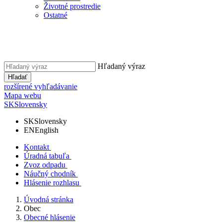
Životné prostredie
Ostatné
Hľadaný výraz
Hľadať
rozšírené vyhľadávanie
Mapa webu
SK
Slovensky
SK
Slovensky
EN
English
Kontakt
Úradná tabuľa
Zvoz odpadu
Náučný chodník
Hlásenie rozhlasu
Úvodná stránka
Obec
Obecné hlásenie