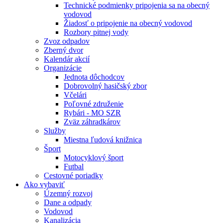
Technické podmienky pripojenia sa na obecný
vodovod
Žiadosť o pripojenie na obecný vodovod
Rozbory pitnej vody
Zvoz odpadov
Zberný dvor
Kalendár akcií
Organizácie
Jednota dôchodcov
Dobrovolný hasičský zbor
Včelári
Poľovné združenie
Rybári - MO SZR
Zväz záhradkárov
Služby
Miestna ľudová knižnica
Šport
Motocyklový šport
Futbal
Cestovné poriadky
Ako vybaviť
Územný rozvoj
Dane a odpady
Vodovod
Kanalizácia