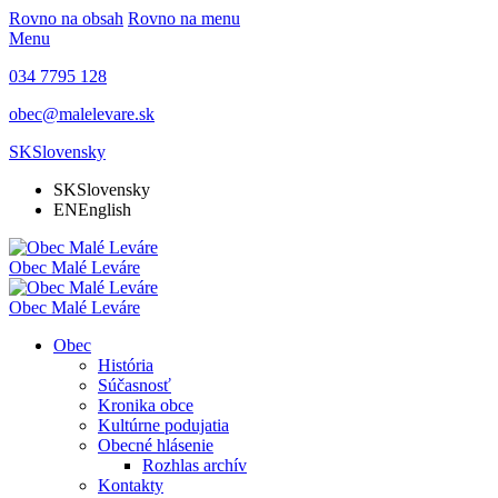
Rovno na obsah
Rovno na menu
Menu
034 7795 128
obec@malelevare.sk
SK
Slovensky
SK
Slovensky
EN
English
Obec
Malé Leváre
Obec
Malé Leváre
Obec
História
Súčasnosť
Kronika obce
Kultúrne podujatia
Obecné hlásenie
Rozhlas archív
Kontakty