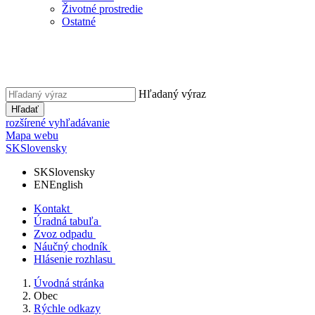
Životné prostredie
Ostatné
Hľadaný výraz
Hľadať
rozšírené vyhľadávanie
Mapa webu
SK
Slovensky
SK
Slovensky
EN
English
Kontakt
Úradná tabuľa
Zvoz odpadu
Náučný chodník
Hlásenie rozhlasu
Úvodná stránka
Obec
Rýchle odkazy