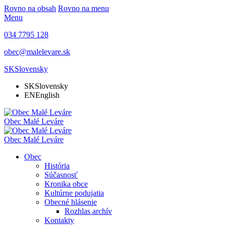
Rovno na obsah
Rovno na menu
Menu
034 7795 128
obec@malelevare.sk
SK
Slovensky
SK
Slovensky
EN
English
Obec
Malé Leváre
Obec
Malé Leváre
Obec
História
Súčasnosť
Kronika obce
Kultúrne podujatia
Obecné hlásenie
Rozhlas archív
Kontakty