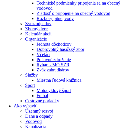
Technické podmienky pripojenia sa na obecný
vodovod
Žiadosť o pripojenie na obecný vodovod
Rozbory pitnej vody
Zvoz odpadov
Zberný dvor
Kalendár akcií
Organizácie
Jednota dôchodcov
Dobrovolný hasičský zbor
Včelári
Poľovné združenie
Rybári - MO SZR
Zväz záhradkárov
Služby
Miestna ľudová knižnica
Šport
Motocyklový šport
Futbal
Cestovné poriadky
Ako vybaviť
Územný rozvoj
Dane a odpady
Vodovod
Kanalizácia