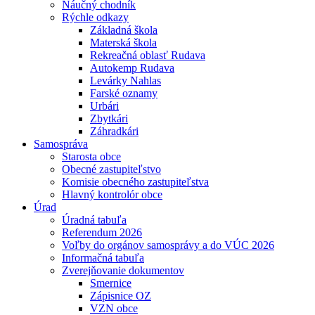
Náučný chodník
Rýchle odkazy
Základná škola
Materská škola
Rekreačná oblasť Rudava
Autokemp Rudava
Levárky Nahlas
Farské oznamy
Urbári
Zbytkári
Záhradkári
Samospráva
Starosta obce
Obecné zastupiteľstvo
Komisie obecného zastupiteľstva
Hlavný kontrolór obce
Úrad
Úradná tabuľa
Referendum 2026
Voľby do orgánov samosprávy a do VÚC 2026
Informačná tabuľa
Zverejňovanie dokumentov
Smernice
Zápisnice OZ
VZN obce