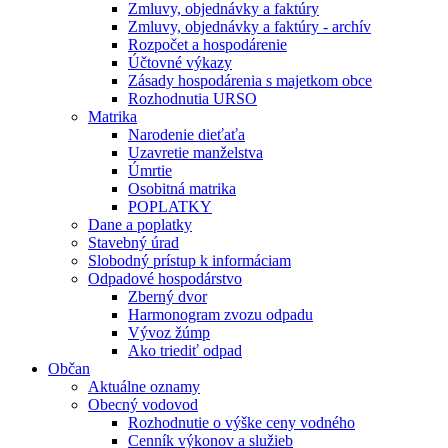
Zmluvy, objednávky a faktúry
Zmluvy, objednávky a faktúry - archív
Rozpočet a hospodárenie
Účtovné výkazy
Zásady hospodárenia s majetkom obce
Rozhodnutia URSO
Matrika
Narodenie dieťaťa
Uzavretie manželstva
Úmrtie
Osobitná matrika
POPLATKY
Dane a poplatky
Stavebný úrad
Slobodný prístup k informáciam
Odpadové hospodárstvo
Zberný dvor
Harmonogram zvozu odpadu
Vývoz žúmp
Ako triediť odpad
Občan
Aktuálne oznamy
Obecný vodovod
Rozhodnutie o výške ceny vodného
Cenník výkonov a služieb