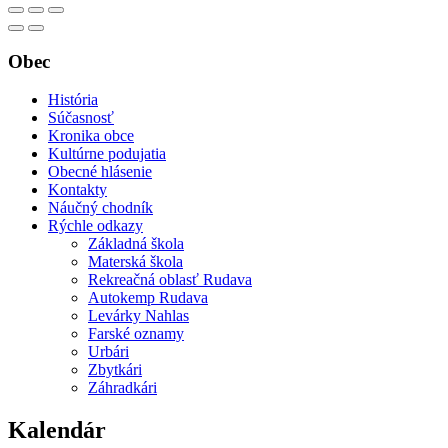
Obec
História
Súčasnosť
Kronika obce
Kultúrne podujatia
Obecné hlásenie
Kontakty
Náučný chodník
Rýchle odkazy
Základná škola
Materská škola
Rekreačná oblasť Rudava
Autokemp Rudava
Levárky Nahlas
Farské oznamy
Urbári
Zbytkári
Záhradkári
Kalendár